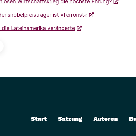
nlosen Wirtschaftskrieg die höchste Ehrung?
ensnobelpreisträger ist »Terrorist«
, die Lateinamerika veränderte
Start
Satzung
Autoren
B