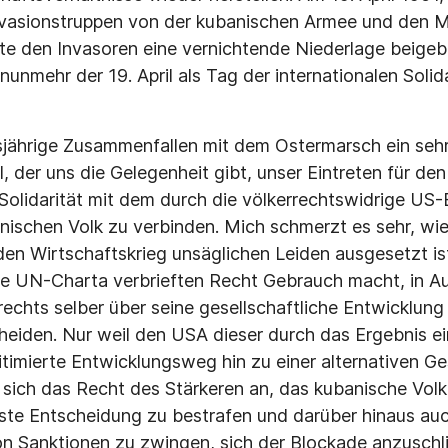
vasionstruppen von der kubanischen Armee und den Mi
te den Invasoren eine vernichtende Niederlage beigebr
nunmehr der 19. April als Tag der internationalen Solid
esjährige Zusammenfallen mit dem Ostermarsch ein seh
l, der uns die Gelegenheit gibt, unser Eintreten für den
olidarität mit dem durch die völkerrechtswidrige US
ischen Volk zu verbinden. Mich schmerzt es sehr, wie
en Wirtschaftskrieg unsäglichen Leiden ausgesetzt ist
ie UN-Charta verbrieften Recht Gebrauch macht, in 
chts selber über seine gesellschaftliche Entwicklun
heiden. Nur weil den USA dieser durch das Ergebnis e
itimierte Entwicklungsweg hin zu einer alternativen G
e sich das Recht des Stärkeren an, das kubanische Volk
ste Entscheidung zu bestrafen und darüber hinaus au
n Sanktionen zu zwingen, sich der Blockade anzuschl