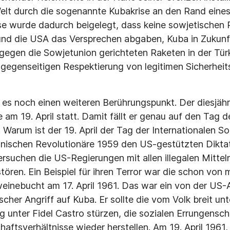
elt durch die sogenannte Kubakrise an den Rand eines
ise wurde dadurch beigelegt, dass keine sowjetischen
und die USA das Versprechen abgaben, Kuba in Zukunf
e gegen die Sowjetunion gerichteten Raketen in der Tür
 gegenseitigen Respektierung von legitimen Sicherheits
t es noch einen weiteren Berührungspunkt. Der diesjäh
te am 19. April statt. Damit fällt er genau auf den Tag d
. Warum ist der 19. April der Tag der Internationalen So
anischen Revolutionäre 1959 den US-gestützten Dikta
rsuchen die US-Regierungen mit allen illegalen Mitteln
tören. Ein Beispiel für ihren Terror war die schon von 
weinebucht am 17. April 1961. Das war ein von der US-
rischer Angriff auf Kuba. Er sollte die vom Volk breit un
g unter Fidel Castro stürzen, die sozialen Errungensch
haftsverhältnisse wieder herstellen. Am 19. April 1961,