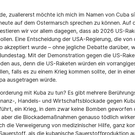
de, zuallererst möchte ich mich im Namen von Cuba sí 
heute auf dem Ostermarsch sprechen zu können. Auf d
estieren wir vor allem dagegen, dass ab 2026 US-Rak
sollen. Eine Entscheidung der USA-Regierung, die von 
o akzeptiert wurde – ohne jegliche Debatte darüber, w
Bundestag. Mit der Demonstration gegen die US-Rake
ieden aus, denn die US-Raketen würden ein vorrangiges 
en, falls es zu einem Krieg kommen sollte, der in eine
pa ausgetragen würde.
Forderung mit Kuba zu tun? Es gibt mehrere Berührung
Finanz-, Handels- und Wirtschaftsblockade gegen Kuba
führt, ein Krieg, in dem zwar keine Bomben geworfen
 aber die Blockademaßnahmen genauso tödlich wirk
rch die Verweigerung von medizinischer Hilfe, ganz kon
auerstoff, als die kubanische Sauerstoffproduktion a