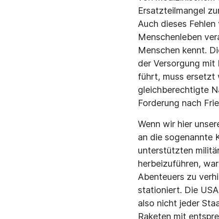
Ersatzteilmangel zu
Auch dieses Fehlen v
Menschenleben vera
Menschen kennt. Die
der Versorgung mit
führt, muss ersetz
gleichberechtigte N
Forderung nach Fri
Wenn wir hier unser
an die sogenannte 
unterstützten milit
herbeizuführen, war
Abenteuers zu verh
stationiert. Die USA
also nicht jeder St
Raketen mit entspre