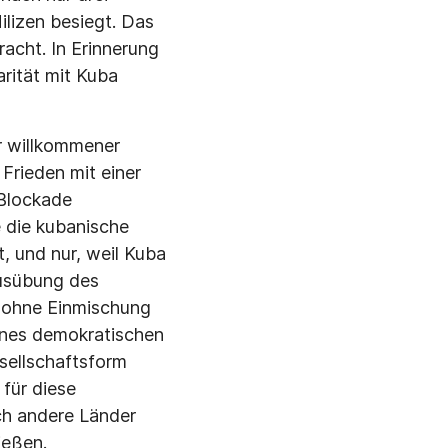
lizen besiegt. Das
acht. In Erinnerung
arität mit Kuba
r willkommener
 Frieden mit einer
-Blockade
 die kubanische
, und nur, weil Kuba
Ausübung des
g ohne Einmischung
ines demokratischen
esellschaftsform
 für diese
ch andere Länder
ießen.