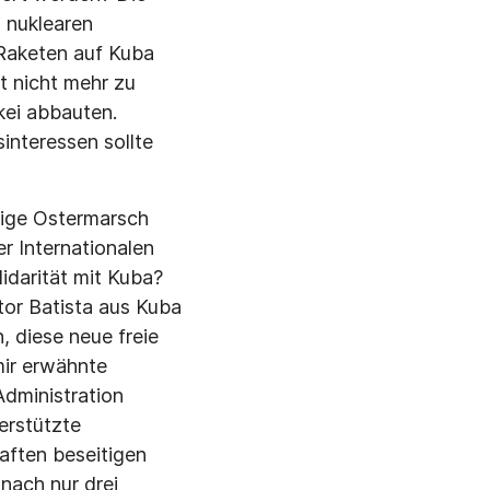
 nuklearen
 Raketen auf Kuba
t nicht mehr zu
kei abbauten.
interessen sollte
rige Ostermarsch
er Internationalen
lidarität mit Kuba?
tor Batista aus Kuba
, diese neue freie
mir erwähnte
Administration
terstützte
aften beseitigen
 nach nur drei