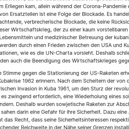
m Erliegen kam, allein während der Corona-Pandemie c
on Ersatzteilen ist eine Folge der Blockade. Es handel
chtende, verbrecherische Blockade, die keine Rücksic
ser Wirtschaftskrieg, der zu einer kaum vorstellbare
 Lebensmitteln und medizinischer Betreuung der kuba
t werden durch einen Frieden zwischen den USA und Ku
ationen, wie es die UN-Charta vorsieht. Deshalb schli
eden auch die Beendigung des Wirtschaftskrieges gege
e Stimme gegen die Stationierung der US-Raketen erhe
Kubakrise 1962 erinnern. Nach dem Scheitern der von
ärischen Invasion in Kuba 1961, um den Sturz der revol
 es zwingend erforderlich, eine Wiederholung eines sol
indern. Deshalb wurden sowjetische Raketen zur Abs
 sahen darin eine Gefahr für ihre Sicherheit. Dazu ein
aat das Recht, dass seine Sicherheitsinteressen respek
chender Reichweite in der Nähe seiner Grenzen install