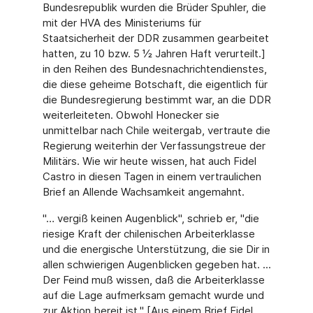
Bundesrepublik wurden die Brüder Spuhler, die
mit der HVA des Ministeriums für
Staatsicherheit der DDR zusammen gearbeitet
hatten, zu 10 bzw. 5 ½ Jahren Haft verurteilt.]
in den Reihen des Bundesnachrichtendienstes,
die diese geheime Botschaft, die eigentlich für
die Bundesregierung bestimmt war, an die DDR
weiterleiteten. Obwohl Honecker sie
unmittelbar nach Chile weitergab, vertraute die
Regierung weiterhin der Verfassungstreue der
Militärs. Wie wir heute wissen, hat auch Fidel
Castro in diesen Tagen in einem vertraulichen
Brief an Allende Wachsamkeit angemahnt.
"… vergiß keinen Augenblick", schrieb er, "die
riesige Kraft der chilenischen Arbeiterklasse
und die energische Unterstützung, die sie Dir in
allen schwierigen Augenblicken gegeben hat. ...
Der Feind muß wissen, daß die Arbeiterklasse
auf die Lage aufmerksam gemacht wurde und
zur Aktion bereit ist." [Aus einem Brief Fidel