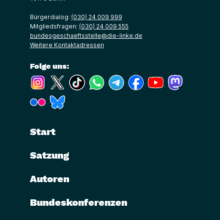
Bürgerdialog:
(030) 24 009 999
Mitgliedsfragen:
(030) 24 009 555
bundesgeschaeftsstelle@die-linke.de
Weitere Kontaktadressen
Folge uns:
(Link öffnet ein neues Fenster)
(Link öffnet ein neues Fenster)
(Link öffnet ein neues Fenster)
(Link öffnet ein neues Fenster)
(Link öffnet ein neues Fenster)
(Link öffnet ein neues Fe
(Link öffnet ein n
(Link öffne
(Link öffnet ein neues Fenster)
(Link öffnet ein neues Fenster)
Start
Satzung
Autoren
Bundeskonferenzen