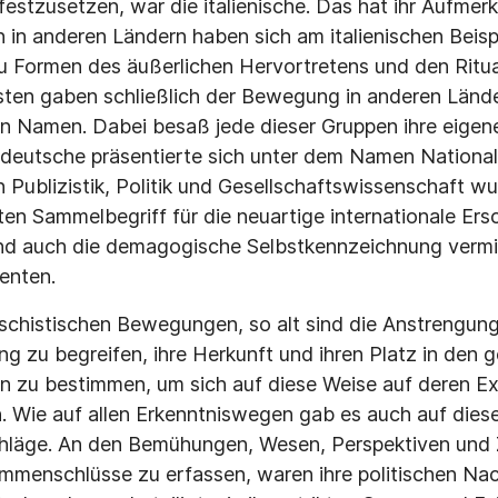
 festzusetzen, war die italienische. Das hat ihr Aufmer
 in anderen Ländern haben sich am italienischen Beisp
 zu Formen des äußerlichen Hervortretens und den Ritua
isten gaben schließlich der Bewegung in anderen Länd
n Namen. Dabei besaß jede dieser Gruppen ihre eigene
e deutsche präsentierte sich unter dem Namen National
Publizistik, Politik und Gesellschaftswissenschaft w
en Sammelbegriff für die neuartige internationale Ers
nd auch die demagogische Selbstkennzeichnung vermie
enten.
faschistischen Bewegungen, so alt sind die Anstrengun
ng zu begreifen, ihre Herkunft und ihren Platz in den 
n zu bestimmen, um sich auf diese Weise auf deren Ex
n. Wie auf allen Erkenntniswegen gab es auch auf diese
hläge. An den Bemühungen, Wesen, Perspektiven und Z
mmenschlüsse zu erfassen, waren ihre politischen Na