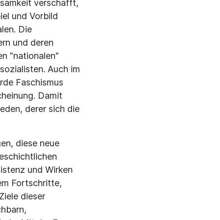
ksamkeit verschafft,
iel und Vorbild
len. Die
ern und deren
n "nationalen"
sozialisten. Auch im
urde Faschismus
cheinung. Damit
den, derer sich die
gen, diese neue
geschichtlichen
istenz und Wirken
m Fortschritte,
iele dieser
chbarn,