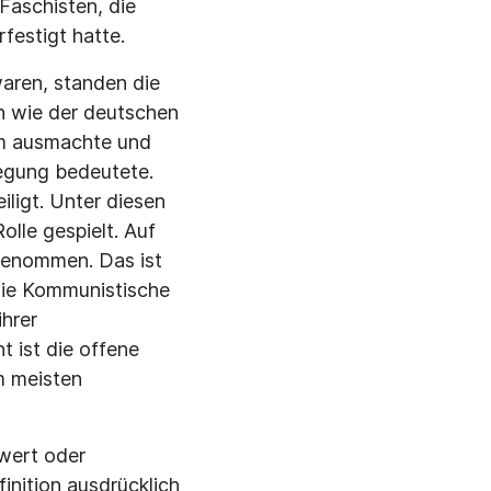
Faschisten, die
festigt hatte.
aren, standen die
en wie der deutschen
rm ausmachte und
wegung bedeutete.
ligt. Unter diesen
olle gespielt. Auf
genommen. Das ist
die Kommunistische
ihrer
 ist die offene
am meisten
hwert oder
inition ausdrücklich