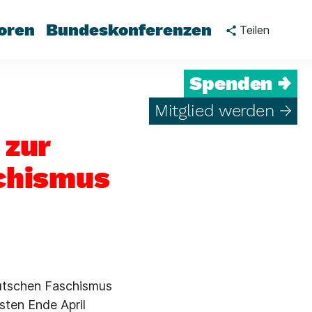
oren
Bundeskonferenzen
Teilen
Spenden →
Mitglied werden →
 zur
schismus
eutschen Faschismus
sten Ende April