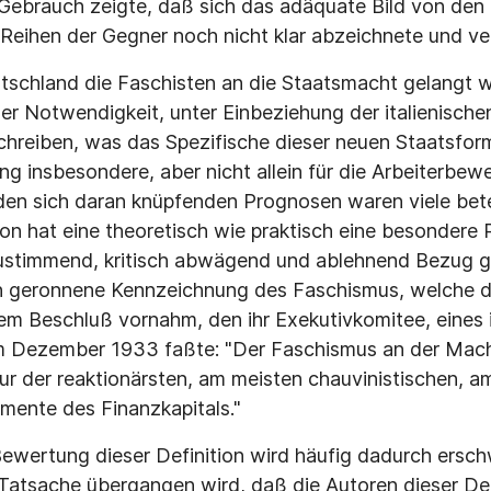
 Gebrauch zeigte, daß sich das adäquate Bild von den 
n Reihen der Gegner noch nicht klar abzeichnete und ver
schland die Faschisten an die Staatsmacht gelangt w
der Notwendigkeit, unter Einbeziehung der italienisch
chreiben, was das Spezifische dieser neuen Staatsfo
g insbesondere, aber nicht allein für die Arbeiterbe
en sich daran knüpfenden Prognosen waren viele betei
on hat eine theoretisch wie praktisch eine besondere R
 zustimmend, kritisch abwägend und ablehnend Bezug 
tion geronnene Kennzeichnung des Faschismus, welche 
inem Beschluß vornahm, den ihr Exekutivkomitee, eines 
m Dezember 1933 faßte: "Der Faschismus an der Macht
atur der reaktionärsten, am meisten chauvinistischen, 
emente des Finanzkapitals."
 Bewertung dieser Definition wird häufig dadurch ersc
Tatsache übergangen wird, daß die Autoren dieser Def