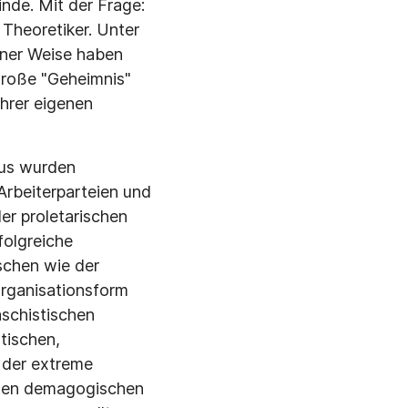
inde. Mit der Frage:
 Theoretiker. Unter
jener Weise haben
große "Geheimnis"
ihrer eigenen
mus wurden
Arbeiterparteien und
er proletarischen
folgreiche
schen wie der
Organisationsform
aschistischen
tischen,
 der extreme
osen demagogischen