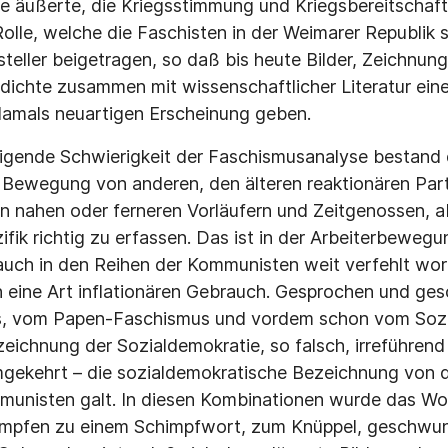
ze äußerte, die Kriegsstimmung und Kriegsbereitschaft
Rolle, welche die Faschisten in der Weimarer Republik 
steller beigetragen, so daß bis heute Bilder, Zeichnung
dichte zusammen mit wissenschaftlicher Literatur ei
damals neuartigen Erscheinung geben.
zeigende Schwierigkeit der Faschismusanalyse bestand 
e Bewegung von anderen, den älteren reaktionären Par
en nahen oder ferneren Vorläufern und Zeitgenossen,
zifik richtig zu erfassen. Das ist in der Arbeiterbewe
auch in den Reihen der Kommunisten weit verfehlt wor
n eine Art inflationären Gebrauch. Gesprochen und g
, vom Papen-Faschismus und vordem schon vom Sozia
eichnung der Sozialdemokratie, so falsch, irreführend
gekehrt – die sozialdemokratische Bezeichnung von d
munisten galt. In diesen Kombinationen wurde das Wor
ämpfen zu einem Schimpfwort, zum Knüppel, geschw