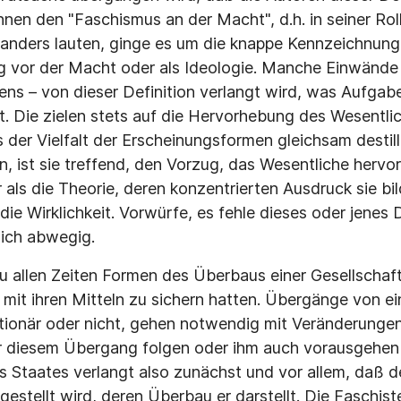
hnen den "Faschismus an der Macht", d.h. in seiner Rol
anders lauten, ginge es um die knappe Kennzeichnung
g vor der Macht oder als Ideologie. Manche Einwände
ens – von dieser Definition verlangt wird, was Aufgab
st. Die zielen stets auf die Hervorhebung des Wesentli
 der Vielfalt der Erscheinungsformen gleichsam destilli
on, ist sie treffend, den Vorzug, das Wesentliche hervo
als die Theorie, deren konzentrierten Ausdruck sie bil
die Wirklichkeit. Vorwürfe, es fehle dieses oder jenes D
glich abwegig.
u allen Zeiten Formen des Überbaus einer Gesellschaf
 mit ihren Mitteln zu sichern hatten. Übergänge von ei
utionär oder nicht, gehen notwendig mit Veränderunge
er diesem Übergang folgen oder ihm auch vorausgehen
 Staates verlangt also zunächst und vor allem, daß 
gestellt wird, deren Überbau er darstellt. Die Faschist