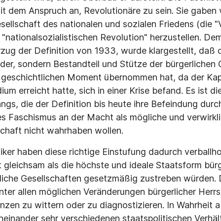
it dem Anspruch an, Revolutionäre zu sein. Sie gaben 
esellschaft des nationalen und sozialen Friedens (die 
"nationalsozialistischen Revolution" herzustellen. D
rzug der Definition von 1933, wurde klargestellt, daß 
der, sondern Bestandteil und Stütze der bürgerlichen G
m geschichtlichen Moment übernommen hat, da der Kapi
ium erreicht hatte, sich in einer Krise befand. Es ist d
s, die der Definition bis heute ihre Befeindung durch 
s Faschismus an der Macht als mögliche und verwirkl
schaft nicht wahrhaben wollen.
ker haben diese richtige Einstufung dadurch verballho
t gleichsam als die höchste und ideale Staatsform bürg
rliche Gesellschaften gesetzmäßig zustreben würden.
inter allen möglichen Veränderungen bürgerlicher Herrs
nzen zu wittern oder zu diagnostizieren. In Wahrheit a
neinander sehr verschiedenen staatspolitischen Verhält