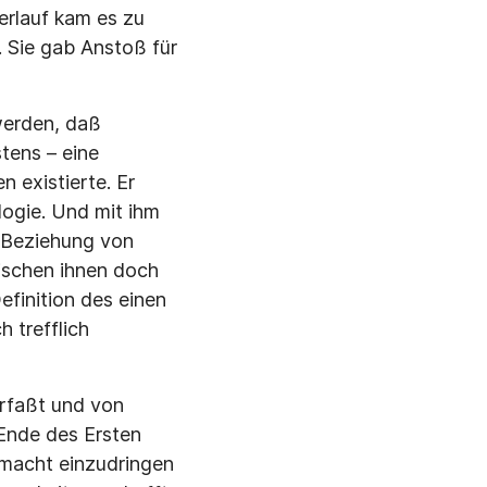
Verlauf kam es zu
. Sie gab Anstoß für
werden, daß
stens – eine
 existierte. Er
ologie. Und mit ihm
e Beziehung von
wischen ihnen doch
efinition des einen
h trefflich
erfaßt und von
Ende des Ersten
smacht einzudringen