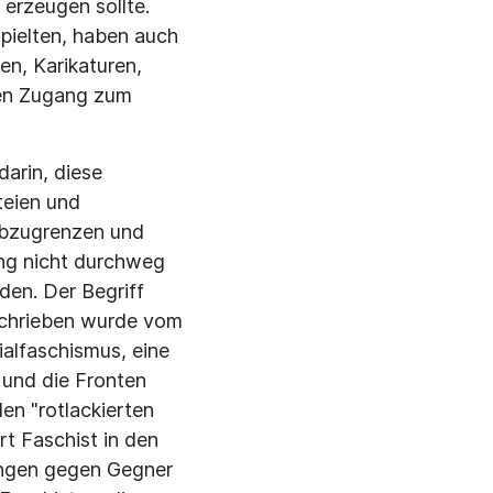
 erzeugen sollte.
spielten, haben auch
en, Karikaturen,
nen Zugang zum
darin, diese
teien und
 abzugrenzen und
gung nicht durchweg
den. Der Begriff
eschrieben wurde vom
lfaschismus, eine
 und die Fronten
en "rotlackierten
t Faschist in den
ungen gegen Gegner