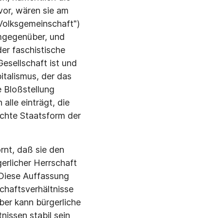
vor, wären sie am
"Volksgemeinschaft")
emgegenüber, und
der faschistische
esellschaft ist und
talismus, der das
ie Bloßstellung
alle einträgt, die
ichte Staatsform der
rnt, daß sie den
erlicher Herrschaft
 Diese Auffassung
chaftsverhältnisse
ber kann bürgerliche
nissen stabil sein