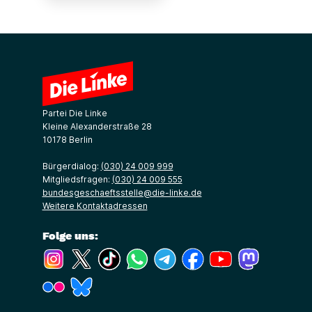
Partei Die Linke
Kleine Alexanderstraße 28
10178 Berlin
Bürgerdialog:
(030) 24 009 999
Mitgliedsfragen:
(030) 24 009 555
bundesgeschaeftsstelle@die-linke.de
Weitere Kontaktadressen
Folge uns:
(Link öffnet ein neues Fenster)
(Link öffnet ein neues Fenster)
(Link öffnet ein neues Fenster)
(Link öffnet ein neues Fenster)
(Link öffnet ein neues Fenster)
(Link öffnet ein neues Fe
(Link öffnet ein n
(Link öffne
(Link öffnet ein neues Fenster)
(Link öffnet ein neues Fenster)