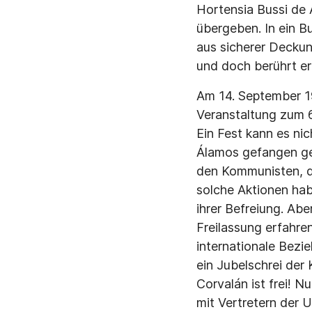
Hortensia Bussi de 
übergeben. In ein Bu
aus sicherer Deckun
und doch berührt er
Am 14. September 19
Veranstaltung zum 6
Ein Fest kann es ni
Álamos gefangen ge
den Kommunisten, d
solche Aktionen ha
ihrer Befreiung. Abe
Freilassung erfahren
internationale Bezi
ein Jubelschrei der
Corvalán ist frei! N
mit Vertretern der U