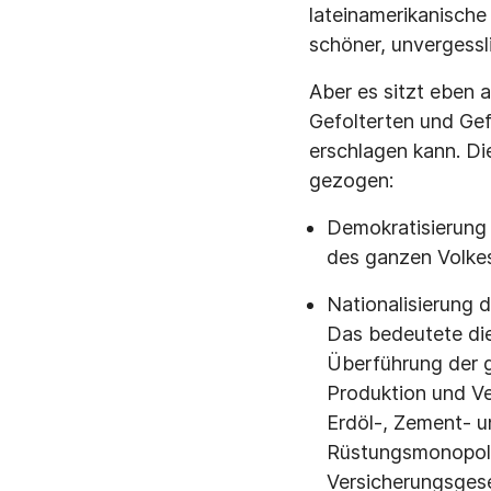
lateinamerikanische
schöner, unvergessl
Aber es sitzt eben 
Gefolterten und Gef
erschlagen kann. D
gezogen:
Demokratisierung 
des ganzen Volkes
Nationalisierung 
Das bedeutete die
Überführung der g
Produktion und Ve
Erdöl-, Zement- u
Rüstungsmonopole
Versicherungsgese