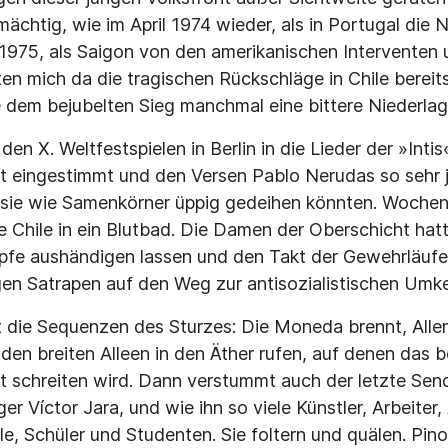
ächtig, wie im April 1974 wieder, als in Portugal die 
 1975, als Saigon von den amerikanischen Interventen 
ten mich da die tragischen Rückschläge in Chile bereits
 dem bejubelten Sieg manchmal eine bittere Niederlage
den X. Weltfestspielen in Berlin in die Lieder der »Inti
t eingestimmt und den Versen Pablo Nerudas so sehr 
sie wie Samenkörner üppig gedeihen könnten. Wochen 
e Chile in ein Blutbad. Die Damen der Oberschicht hatt
fe aushändigen lassen und den Takt der Gewehrläufe
igen Satrapen auf den Weg zur antisozialistischen Umke
t die Sequenzen des Sturzes: Die Moneda brennt, Alle
n breiten Alleen in den Äther rufen, auf denen das bef
t schreiten wird. Dann verstummt auch der letzte Send
r Víctor Jara, und wie ihn so viele Künstler, Arbeiter,
uelle, Schüler und Studenten. Sie foltern und quälen. Pin