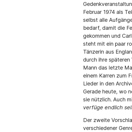
Gedenkveranstaltung
Februar 1974 als Tei
selbst alle Aufgäng
bedarf, damit die F
gekommen und Carlos
steht mit ein paar r
Tänzerin aus England
durch ihre späteren
Mann das letzte Mal
einem Karren zum F
Lieder in den Archi
Gerade heute, wo ne
sie nützlich. Auch m
verfüge endlich sel
Der zweite Vorschla
verschiedener Genr