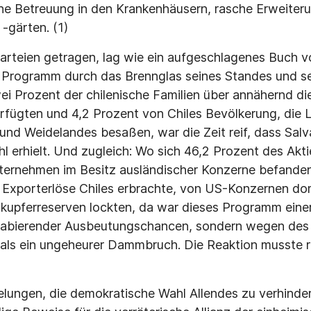
che Betreuung in den Krankenhäusern, rasche Erweiter
-gärten. (1)
Parteien getragen, lag wie ein aufgeschlagenes Buch v
s Programm durch das Brennglas seines Standes und se
i Prozent der chilenische Familien über annähernd di
ügten und 4,2 Prozent von Chiles Bevölkerung, die L
und Weidelandes besaßen, war die Zeit reif, dass Salv
 erhielt. Und zugleich: Wo sich 46,2 Prozent des Akti
nternehmen im Besitz ausländischer Konzerne befande
r Exporterlöse Chiles erbrachte, von US-Konzernen do
kupferreserven lockten, da war dieses Programm eine
llabierender Ausbeutungschancen, sondern wegen des 
als ein ungeheurer Dammbruch. Die Reaktion musste r
elungen, die demokratische Wahl Allendes zu verhindern