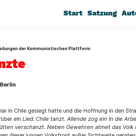
Start
Satzung
Aut
eilungen der Kommunistischen Plattform
nzte
Berlin
lar in Chile gesiegt hatte und die Hoffnung in den St
rüber ein Lied:
Chile tanzt. Allende zog ein in die Arb
hütten verschanzt. Neben Gewehren atmet das Volk 
en dieser jungen Volksfront außer Sichtweite gerate