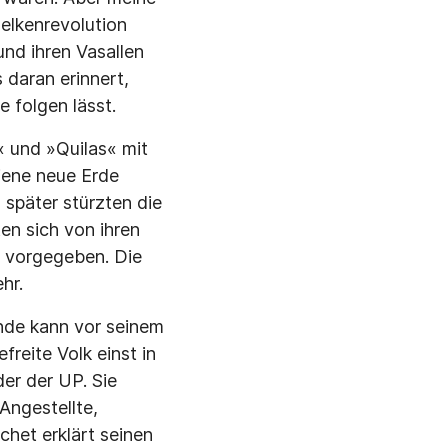
Nelkenrevolution
und ihren Vasallen
 daran erinnert,
 folgen lässt.
s« und »Quilas« mit
jene neue Erde
später stürzten die
en sich von ihren
 vorgegeben. Die
hr.
nde kann vor seinem
reite Volk einst in
er der UP. Sie
 Angestellte,
ochet erklärt seinen