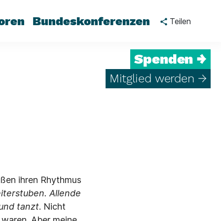
oren
Bundeskonferenzen
Teilen
Spenden →
Mitglied werden →
raßen ihren Rhythmus
eiterstuben. Allende
und tanzt
. Nicht
n waren. Aber meine