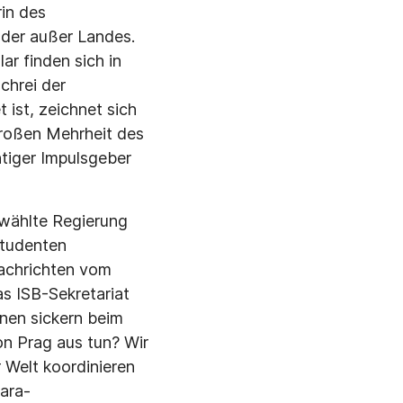
in des
oder außer Landes.
r finden sich in
chrei der
 ist, zeichnet sich
 großen Mehrheit des
htiger Impulsgeber
ewählte Regierung
 Studenten
Nachrichten vom
as ISB-Sekretariat
nen sickern beim
n Prag aus tun? Wir
r Welt koordinieren
Jara-