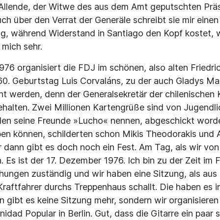
Allende, der Witwe des aus dem Amt geputschten Präs
ch über den Verrat der Generäle schreibt sie mir einen
g, während Widerstand in Santiago den Kopf kostet, wi
 mich sehr.
76 organisiert die FDJ im schönen, also alten Friedri
0. Geburtstag Luis Corvaláns, zu der auch Gladys Ma
cht werden, denn der Generalsekretär der chilenischen 
halten. Zwei Millionen Kartengrüße sind von Jugendl
en seine Freunde »Lucho« nennen, abgeschickt word
ben können, schilderten schon Mikis Theodorakis und 
r dann gibt es doch noch ein Fest. Am Tag, als wir von
. Es ist der 17. Dezember 1976. Ich bin zu der Zeit im 
ehungen zuständig und wir haben eine Sitzung, als au
 Kraftfahrer durchs Treppenhaus schallt. Die haben es 
un gibt es keine Sitzung mehr, sondern wir organisiere
nidad Popular in Berlin. Gut, dass die Gitarre ein paar