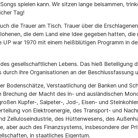
 Songs spielen kann. Wir sitzen lange beisammen, trink
icher Tag!
auch die Trauer am Tisch. Trauer über die Erschlagenen
lohenen, die dem Land eine Idee gegeben hatten, die
ie UP war 1970 mit einem heißblütigen Programm in d
des gesellschaftlichen Lebens. Das hieß Beteiligung 
 durch ihre Organisationen an der Beschlussfassung u
der Bodenschätze, Verstaatlichung der Banken und Schl
 Brechung der Macht des in- und ausländischen Mono
roßen Kupfer-, Salpeter-, Jod-, Eisen- und Steinkohle
rteilung von Elektroenergie, des Transport- und Nach
nd Zelluloseindustrie, des Hüttenwesens, des Außenha
, aber auch des Finanzsystems, insbesondere der Pr
llschaften, in staatliches Eigentum.