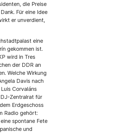
identen, die Preise
 Dank. Für eine Idee
rkt er unverdient,
chstadtpalast eine
rín gekommen ist.
KP wird in Tres
ichen der DDR an
en. Welche Wirkung
Angela Davis nach
 Luis Corvaláns
FDJ-Zentralrat für
s dem Erdgeschoss
im Radio gehört:
n eine spontane Fete
 spanische und