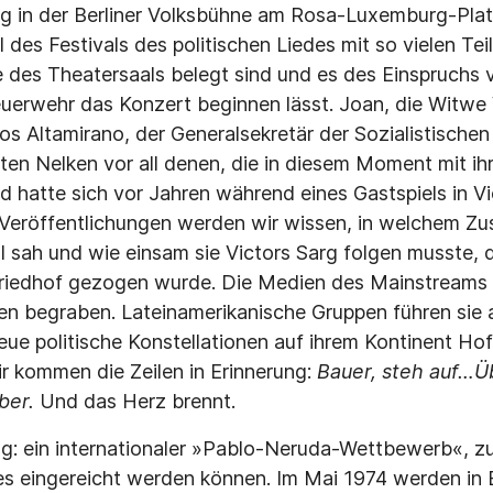
 in der Berliner Volksbühne am Rosa-Luxemburg-Platz
l des Festivals des politischen Liedes mit so vielen Te
e des Theatersaals belegt sind und es des Einspruchs
euerwehr das Konzert beginnen lässt. Joan, die Witwe V
 Altamirano, der Generalsekretär der Sozialistischen 
oten Nelken vor all denen, die in diesem Moment mit ihr
 hatte sich vor Jahren während eines Gastspiels in Vic
 Veröffentlichungen werden wir wissen, in welchem Zus
 sah und wie einsam sie Victors Sarg folgen musste, d
riedhof gezogen wurde. Die Medien des Mainstreams
ven begraben. Lateinamerikanische Gruppen führen sie 
ue politische Konstellationen auf ihrem Kontinent Ho
ir kommen die Zeilen in Erinnerung:
Bauer, steh auf…Ü
ber.
Und das Herz brennt.
g: ein internationaler »Pablo-Neruda-Wettbewerb«, z
es eingereicht werden können. Im Mai 1974 werden in