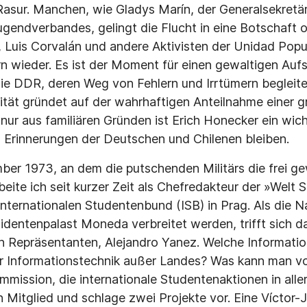
Rasur. Manchen, wie Gladys Marín, der Generalsekretär
endverbandes, gelingt die Flucht in eine Botschaft 
Luis Corvalán und andere Aktivisten der Unidad Popula
n wieder. Es ist der Moment für einen gewaltigen Aufs
ie DDR, deren Weg von Fehlern und Irrtümern begleitet
darität gründet auf der wahrhaftigen Anteilnahme einer
nur aus familiären Gründen ist Erich Honecker ein wic
en Erinnerungen der Deutschen und Chilenen bleiben.
ber 1973, an dem die putschenden Militärs die frei g
beite ich seit kurzer Zeit als Chefredakteur der »Welt
nternationalen Studentenbund (ISB) in Prag. Als die 
sidentenpalast Moneda verbreitet werden, trifft sich d
n Repräsentanten, Alejandro Yanez. Welche Informatio
r Informationstechnik außer Landes? Was kann man vo
mmission, die internationale Studentenaktionen in alle
n Mitglied und schlage zwei Projekte vor. Eine Víctor-