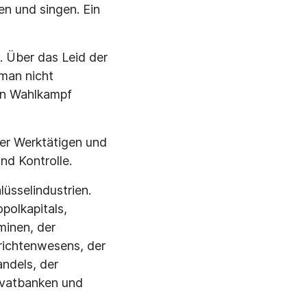
en und singen. Ein
. Über das Leid der
 man nicht
en Wahlkampf
der Werktätigen und
nd Kontrolle.
üsselindustrien.
polkapitals,
minen, der
richtenwesens, der
ndels, der
ivatbanken und