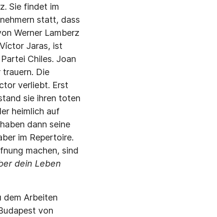
. Sie findet im
ilnehmern statt, dass
 von Werner Lamberz
íctor Jaras, ist
Partei Chiles. Joan
 trauern. Die
tor verliebt. Erst
tand sie ihren toten
er heimlich auf
 haben dann seine
aber im Repertoire.
ffnung machen, sind
ber dein Leben
u dem Arbeiten
 Budapest von