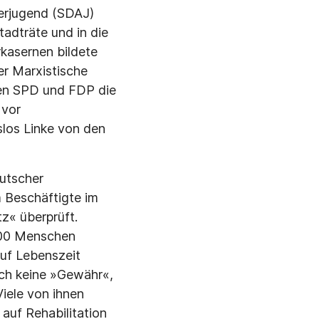
terjugend (SDAJ)
adträte und in die
kasernen bildete
er Marxistische
gen SPD und FDP die
 vor
los Linke von den
eutscher
 Beschäftigte im
z« überprüft.
.200 Menschen
auf Lebenszeit
ich keine »Gewähr«,
Viele von ihnen
 auf Rehabilitation