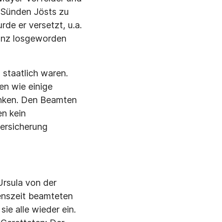
e Sünden Jösts zu
de er versetzt, u.a.
ganz losgeworden
staatlich waren.
n wie einige
enken. Den Beamten
en kein
versicherung
Ursula von der
enszeit beamteten
ie alle wieder ein.