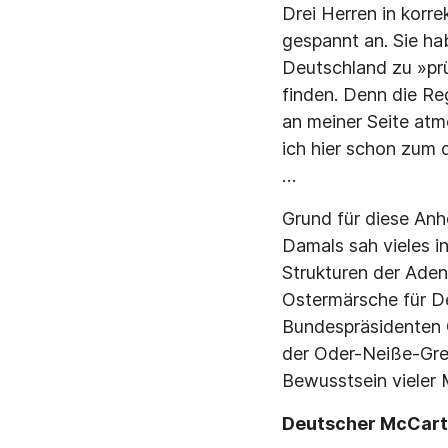
Drei Herren in korr
gespannt an. Sie ha
Deutschland zu »prü
finden. Denn die Re
an meiner Seite atm
ich hier schon zum 
…
Grund für diese Anh
Damals sah vieles 
Strukturen der Ade
Ostermärsche für De
Bundespräsidenten 
der Oder-Neiße-Gren
Bewusstsein vieler 
Deutscher McCar