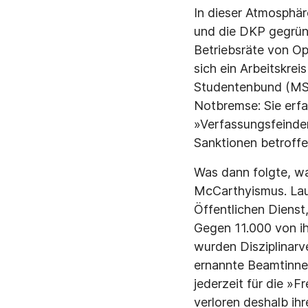
In dieser Atmosphär
und die DKP gegrün
Betriebsräte von Op
sich ein Arbeitskre
Studentenbund (MSB
Notbremse: Sie erfa
»Verfassungsfeinde
Sanktionen betroff
Was dann folgte, wa
McCarthyismus. Lau
Öffentlichen Dienst
Gegen 11.000 von ih
wurden Disziplinarv
ernannte Beamtinne
jederzeit für die »
verloren deshalb ih