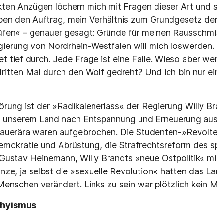
ekten Anzügen löchern mich mit Fragen dieser Art und 
ben den Auftrag, mein Verhältnis zum Grundgesetz de
fen« – genauer gesagt: Gründe für meinen Rausschmis
gierung von Nordrhein-Westfalen will mich loswerden
et tief durch. Jede Frage ist eine Falle. Wieso aber w
dritten Mal durch den Wolf gedreht? Und ich bin nur ei
örung ist der »Radikalenerlass« der Regierung Willy Br
in unserem Land nach Entspannung und Erneuerung aus.
nauerära waren aufgebrochen. Die Studenten-»Revolte
mokratie und Abrüstung, die Strafrechtsreform des s
Gustav Heinemann, Willy Brandts »neue Ostpolitik« m
ze, ja selbst die »sexuelle Revolution« hatten das L
Menschen verändert. Links zu sein war plötzlich kein 
thyismus