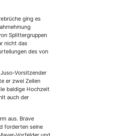
ebrüche ging es
 Wahrnehmung
on Splittergruppen
r nicht das
urteilungen des von
r Juso-Vorsitzender
e er zwei Zeilen
die baldige Hochzeit
hlt auch der
rm aus. Brave
d forderten seine
 Mayer-Vorfelder und