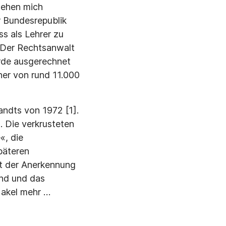
sehen mich
r Bundesrepublik
s als Lehrer zu
. Der Rechtsanwalt
erde ausgerechnet
ner von rund 11.000
andts von 1972 [1].
 Die verkrusteten
«, die
päteren
it der Anerkennung
and und das
Makel mehr …