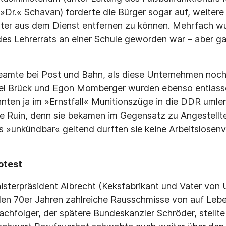
 »Dr.« Schavan) forderte die Bürger sogar auf, weiter
hter aus dem Dienst entfernen zu können. Mehrfach wur
 des Lehrerrats an einer Schule geworden war – aber 
eamte bei Post und Bahn, als diese Unternehmen noch 
l Brück und Egon Momberger wurden ebenso entlasse
nnten ja im »Ernstfall« Munitionszüge in die DDR uml
lle Ruin, denn sie bekamen im Gegensatz zu Angestellt
ls »unkündbar« geltend durften sie keine Arbeitslosen
otest
sterpräsident Albrecht (Keksfabrikant und Vater von 
 den 70er Jahren zahlreiche Rausschmisse von auf Leb
achfolger, der spätere Bundeskanzler Schröder, stellte s