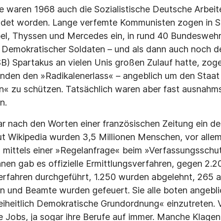
e waren 1968 auch die Sozialistische Deutsche Arbei
det worden. Lange verfemte Kommunisten zogen in St
el, Thyssen und Mercedes ein, in rund 40 Bundeswehr
is Demokratischer Soldaten – und als dann auch noch d
) Spartakus an vielen Unis großen Zulauf hatte, zo
nden den »Radikalenerlass« – angeblich um den Staat
n« zu schützen. Tatsächlich waren aber fast ausnahms
en.
r nach den Worten einer französischen Zeitung ein d
t Wikipedia wurden 3,5 Millionen Menschen, vor allem
, mittels einer »Regelanfrage« beim »Verfassungsschut
nen gab es offizielle Ermittlungsverfahren, gegen 2
erfahren durchgeführt, 1.250 wurden abgelehnt, 265 
n und Beamte wurden gefeuert. Sie alle boten angebl
Freiheitlich Demokratische Grundordnung« einzutreten. 
re Jobs, ja sogar ihre Berufe auf immer. Manche Klagen