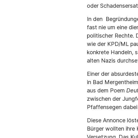
oder Schadensersat
In den Begründunge
fast nie um eine di
politischer Rechte.
wie der KPD/ML paus
konkrete Handeln, s
alten Nazis durchs
Einer der absurdest
in Bad Mergentheim 
aus dem Poem
Deut
zwischen der Jungfe
Pfaffensegen dabei /
Diese Annonce löste
Bürger wollten ihre
Versetzung. Das Kul