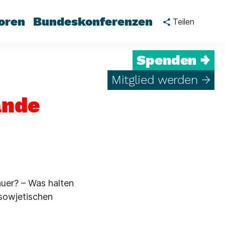
oren
Bundeskonferenzen
Teilen
Spenden →
Mitglied werden →
ande
auer? – Was halten
 sowjetischen