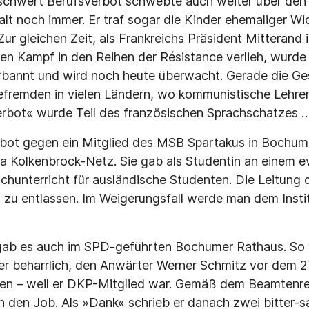
chwert Berufsverbot schwebte auch weiter über den 
alt noch immer. Er traf sogar die Kinder ehemaliger W
. Zur gleichen Zeit, als Frankreichs Präsident Mitterand
nen Kampf in den Reihen der Résistance verlieh, wurde 
rbannt und wird noch heute überwacht. Gerade die Ge
Befremden in vielen Ländern, wo kommunistische Lehr
rbot« wurde Teil des französischen Sprachschatzes …
bot gegen ein Mitglied des MSB Spartakus in Bochum 
ta Kolkenbrock-Netz. Sie gab als Studentin an einem 
chunterricht für ausländische Studenten. Die Leitung
a zu entlassen. Im Weigerungsfall werde man dem Instit
ab es auch im SPD-geführten Bochumer Rathaus. So 
er beharrlich, den Anwärter Werner Schmitz vor dem 2
fen – weil er DKP-Mitglied war. Gemäß dem Beamtenre
 den Job. Als »Dank« schrieb er danach zwei bitter-sa