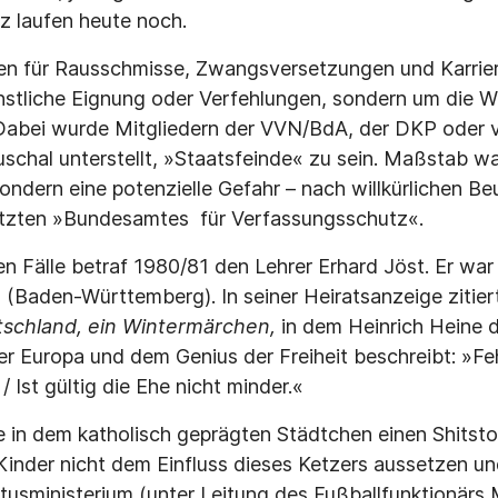
z laufen heute noch.
n für Rausschmisse, Zwangsversetzungen und Karrier
enstliche Eignung oder Verfehlungen, sondern um die
 Dabei wurde Mitgliedern der VVN/BdA, der DKP oder v
chal unterstellt, »Staatsfeinde« zu sein. Maßstab wa
ondern eine potenzielle Gefahr – nach willkürlichen Be
etzten »Bundesamtes für Verfassungsschutz«.
en Fälle betraf 1980/81 den Lehrer Erhard Jöst. Er wa
(Baden-Württemberg). In seiner Heiratsanzeige zitiert
schland, ein Wintermärchen,
in dem Heinrich Heine 
r Europa und dem Genius der Freiheit beschreibt: »Fe
 Ist gültig die Ehe nicht minder.«
 in dem katholisch geprägten Städtchen einen Shitsto
 Kinder nicht dem Einfluss dieses Ketzers aussetzen un
tusministerium (unter Leitung des Fußballfunktionärs