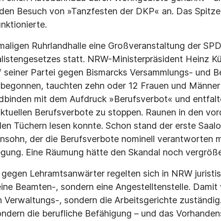
 den Besuch von »Tanzfesten der DKP« an. Das Spitze
nktionierte.
maligen Ruhrlandhalle eine Großveranstaltung der SP
listengesetzes statt. NRW-Ministerpräsident Heinz Kü
f seiner Partei gegen Bismarcks Versammlungs- und B
e begonnen, tauchten zehn oder 12 Frauen und Männe
dbinden mit dem Aufdruck »Berufsverbot« und entfalt
aktuellen Berufsverbote zu stoppen. Raunen in den vo
en Tüchern lesen konnte. Schon stand der erste Saalo
ensohn, der die Berufsverbote nominell verantworten m
gung. Eine Räumung hätte den Skandal noch vergröße
 gegen Lehramtsanwärter regelten sich in NRW juristi
eine Beamten-, sondern eine Angestelltenstelle. Damit
n Verwaltungs-, sondern die Arbeitsgerichte zuständig.
dern die berufliche Befähigung – und das Vorhandensei