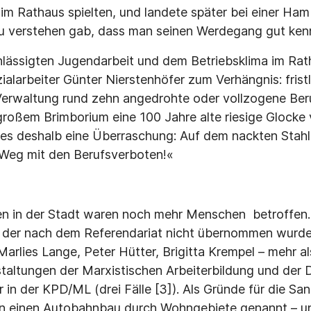
im Rathaus spielten, und landete später bei einer Hambu
u verstehen gab, dass man seinen Werdegang gut kenne
chlässigten Jugendarbeit und dem Betriebsklima im Ra
ialarbeiter Günter Nierstenhöfer zum Verhängnis: fris
 Verwaltung rund zehn angedrohte oder vollzogene Be
großem Brimborium eine 100 Jahre alte riesige Glocke
 es deshalb eine Überraschung: Auf dem nackten Stahl
 »Weg mit den Berufsverboten!«
en in der Stadt waren noch mehr Menschen betroffen. 
 der nach dem Referendariat nicht übernommen wurde.
Marlies Lange, Peter Hütter, Brigitta Krempel – mehr a
altungen der Marxistischen Arbeiterbildung und der 
in der KPD/ML (drei Fälle [3]). Als Gründe für die Sa
n einen Autobahnbau durch Wohngebiete genannt – un