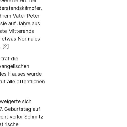
Geretteten: Der
iderstandskämpfer,
 ihrem Vater Peter
sie auf Jahre aus
ste Mitterands
er etwas Normales
 [2]
traf die
evangelischen
 des Hauses wurde
ut alle öffentlichen
weigerte sich
7. Geburtstag auf
cht verlor Schmitz
tirische