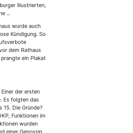
rger Illustrierten,
 ...
thaus wurde auch
tlose Kündigung. So
rufsverbote
 vor dem Rathaus
 prangte ein Plakat
Einer der ersten
 Es folgten das
ls 15. Die Gründe?
DKP, Funktionen im
nktionen wurden
d einer Genossin