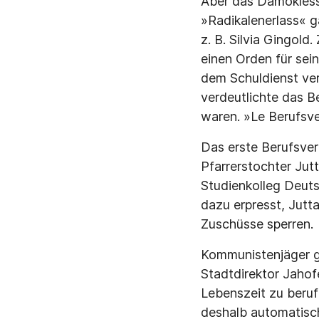
Aber das Damokless
»Radikalenerlass« g
z. B. Silvia Gingold
einen Orden für sei
dem Schuldienst ve
verdeutlichte das 
waren. »Le Berufsve
Das erste Berufsver
Pfarrerstochter Jut
Studienkolleg Deuts
dazu erpresst, Jutt
Zuschüsse sperren.
Kommunistenjäger g
Stadtdirektor Jahof
Lebenszeit zu beru
deshalb automatisch