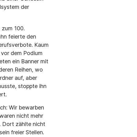
lsystem der
D zum 100.
hn feierte den
erufsverbote. Kaum
r vor dem Podium
eten ein Banner mit
rderen Reihen, wo
rdner auf, aber
usste, stoppte ihn
rt.
sch: Wir bewarben
 waren nicht mehr
 Dort zählte nicht
n freier Stellen.