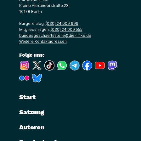
Kleine Alexanderstraße 28
10178 Berlin
Bürgerdialog:
(030) 24 009 999
Mitgliedsfragen:
(030) 24 009 555
bundesgeschaeftsstelle@die-linke.de
Weitere Kontaktadressen
Folge uns:
(Link öffnet ein neues Fenster)
(Link öffnet ein neues Fenster)
(Link öffnet ein neues Fenster)
(Link öffnet ein neues Fenster)
(Link öffnet ein neues Fenster)
(Link öffnet ein neues Fe
(Link öffnet ein n
(Link öffne
(Link öffnet ein neues Fenster)
(Link öffnet ein neues Fenster)
Start
Satzung
Autoren