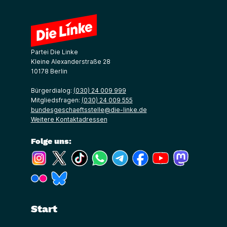
Partei Die Linke
Kleine Alexanderstraße 28
10178 Berlin
Bürgerdialog:
(030) 24 009 999
Mitgliedsfragen:
(030) 24 009 555
bundesgeschaeftsstelle@die-linke.de
Weitere Kontaktadressen
Folge uns:
(Link öffnet ein neues Fenster)
(Link öffnet ein neues Fenster)
(Link öffnet ein neues Fenster)
(Link öffnet ein neues Fenster)
(Link öffnet ein neues Fenster)
(Link öffnet ein neues Fe
(Link öffnet ein n
(Link öffne
(Link öffnet ein neues Fenster)
(Link öffnet ein neues Fenster)
Start