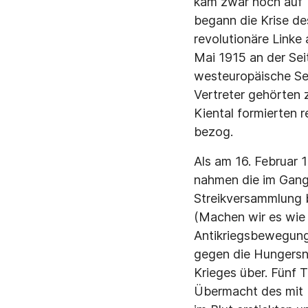
kam zwar noch auf 1
begann die Krise de
revolutionäre Linke 
Mai 1915 an der Seit
westeuropäische Sek
Vertreter gehörten
Kiental formierten r
bezog.
Als am 16. Februar 1
nahmen die im Gange
Streikversammlung b
(Machen wir es wie 
Antikriegsbewegung
gegen die Hungersno
Krieges über. Fünf 
Übermacht des mit P