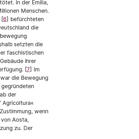
tet. In der Emilia,
Millionen Menschen.
 [
6
] befürchteten
Deutschland die
terbewegung
s­halb setzten die
er faschistischen
 Gebäude ihrer
rfügung. [
7
] Im
0 war die Bewegung
0 gegründeten
tab der
‘ Agricoltura«
te Zustimmung, wenn
 von Aosta,
tzung zu. Der