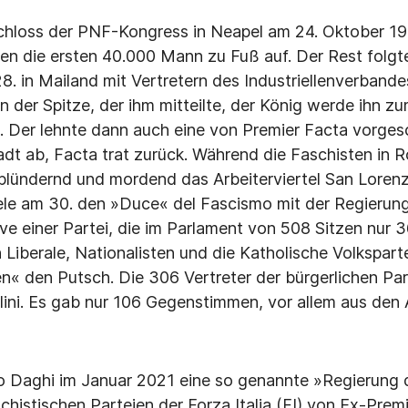
chloss der PNF-Kongress in Neapel am 24. Oktober 1
n die ersten 40.000 Mann zu Fuß auf. Der Rest folgte
28. in Mailand mit Vertretern des Industriellenverband
n der Spitze, der ihm mitteilte, der König werde ihn zu
. Der lehnte dann auch eine von Premier Facta vorges
dt ab, Facta trat zurück. Während die Faschisten in 
plündernd und mordend das Arbeiterviertel San Loren
le am 30. den »Duce« del Fascismo mit der Regierung
ve einer Partei, die im Parlament von 508 Sitzen nur 
Liberale, Nationalisten und die Katholische Volkspartei
ten« den Putsch. Die 306 Vertreter der bürgerlichen Pa
ini. Es gab nur 106 Gegenstimmen, vor allem aus den Ar
rio Daghi im Januar 2021 eine so genannte »Regierung 
chistischen Parteien der Forza Italia (FI) von Ex-Premi