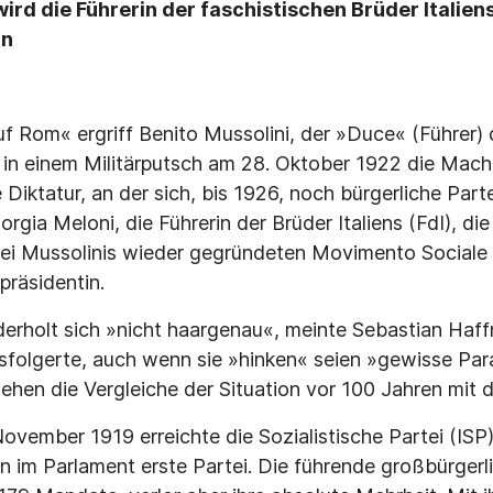
ird die Führerin der faschistischen Brüder Italien
in
 Rom« ergriff Benito Mussolini, der »Duce« (Führer) 
 in einem Militärputsch am 28. Oktober 1922 die Macht
Diktatur, an der sich, bis 1926, noch bürgerliche Partei
orgia Meloni, die Führerin der Brüder Italiens (FdI), d
ei Mussolinis wieder gegründeten Movimento Sociale I
präsidentin.
erholt sich »nicht haargenau«, meinte Sebastian Haffn
ssfolgerte, auch wenn sie »hinken« seien »gewisse Para
sehen die Vergleiche der Situation vor 100 Jahren mit 
ovember 1919 erreichte die Sozialistische Partei (ISP
 im Parlament erste Partei. Die führende großbürgerlic