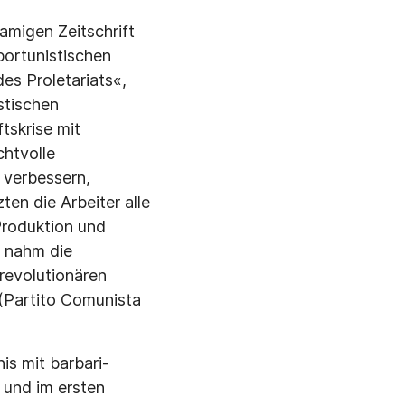
migen Zeit­schrift
ortunisti­schen
s Prole­tariats«,
ti­schen
ftskrise mit
htvolle
u verbessern,
ten die Arbeiter alle
Produktion und
n nahm die
revolutionären
(Partito Comu­nista
s mit barbari­
 und im ersten