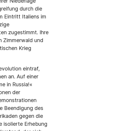
hrer Niederlage
rei­fung durch die
 Eintritt Italiens im
zige
en zuge­stimmt. Ihre
in Zimmerwald und
stischen Krieg
olution ein­traf,
en an. Auf einer
me in Russia!«
ionen der
emonstratio­nen
ie Beendi­gung des
rika­den gegen die
e isolierte Erhebung