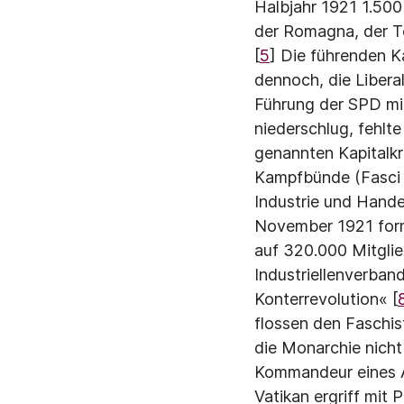
Halbjahr 1921 1.500 
der Romagna, der To
[
5
] Die führenden Kap
dennoch, die Libera
Führung der SPD mit
niederschlug, fehlte
genannten Kapitalkre
Kampfbünde (Fasci d
Industrie und Hande
November 1921 form
auf 320.000 Mitgli
Industriellenverband
Konterrevolution« [
flossen den Faschist
die Monarchie nicht
Kommandeur eines Ar
Vatikan ergriff mit P