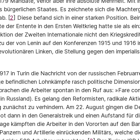
79 Mandate, verlor aber ihre absolute Mehrheit. Mit i
s bürgerlichen Staates. Es zeichnete sich die Machterg
ab. [
2
] Diese befand sich in einer starken Position. Beim
e der Entente in den Ersten Weltkrieg hatte sie als ein
tion der Zweiten Internationale nicht den Kriegskredit
 zu der von Lenin auf den Konferenzen 1915 und 1916 
evolutionären Linken, die Stellung gegen den imperia­li
917 in Turin die Nachricht von der russischen Februarrev
 befindlichen Lohnkämpfe rasch politische Dimension
rachen die Arbeiter spontan in den Ruf aus: »Fare co
in Russland). Es gelang den Reformisten, radikale Akt
 zunächst zu verhindern. Am 22. August gingen die D
t dann in den Generalstreik und einen Aufstand für d
Tage kämpften die Arbeiter in den Vororten auf den Bar
anzern und Artillerie einrückenden Militärs, welche di