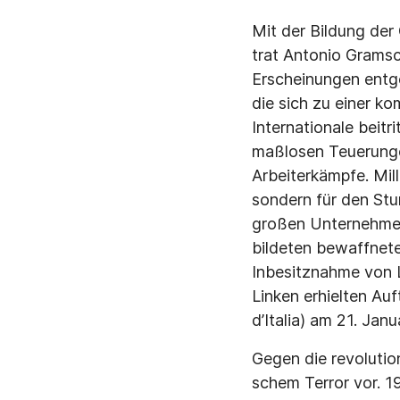
Mit der Bildung der
trat Antonio Gramsc
Erscheinungen entgeg
die sich zu einer k
Internationale beitr
maßlosen Teuerunge
Arbeiterkämpfe. Mill
sondern für den Stur
großen Unternehmen 
bildeten bewaffnete
Inbesitznahme von L
Linken erhielten Au
d’Italia) am 21. Janu
Gegen die revoluti
schem Terror vor. 1