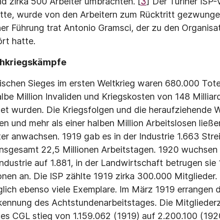
nd zirka 500 Arbeiter umbrachten. [
3
] Der Turiner ISP-
atte, wurde von den Arbeitern zum Rücktritt gezwun­ge
er Führung trat Antonio Gramsci, der zu den Organisa
rt hatte.
chkriegskämpfe
nischen Sieges im ersten Weltkrieg waren 680.000 Tote, 
be Million Invaliden und Kriegskosten von 148 Milliard
t wurden. Die Kriegsfolgen und die heraufziehende Wi
 und mehr als einer halben Million Arbeitslosen ließe
er anwachsen. 1919 gab es in der Industrie 1.663 Strei
insgesamt 22,5 Millionen Arbeitstagen. 1920 wuchsen 
ndustrie auf 1.881, in der Landwirtschaft betrugen sie 1
onen an. Die ISP zählte 1919 zirka 300.000 Mitglieder. 
glich ebenso viele Exemplare.
Im März 1919 errangen d
kennung des Achtstundenarbeitstages. Die Mitglieder­
 CGL stieg von 1.159.062 (1919) auf 2.200.100 (1920