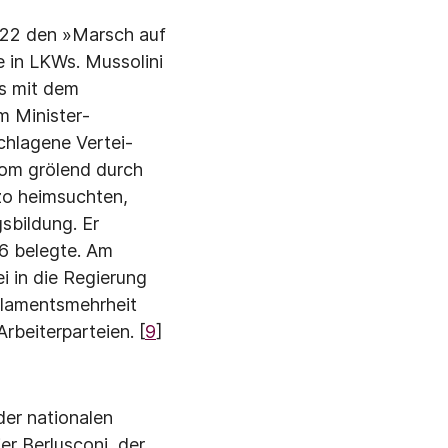
922 den »Marsch auf
 in LKWs. Mussolini
es mit dem
m Minister­
chlagene Vertei­
Rom grölend durch
zo heimsuchten,
sbildung. Er
36 belegte. Am
 in die Regie­rung
rlaments­mehrheit
bei­terparteien. [
9
]
der nationalen
er Berlusconi, der