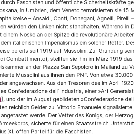
durch Faschisten und öffentliche Sicherheitskräfte getö
skana, in Umbrien, dem Veneto terrorisierten sie 15 
italkreise – Ansaldi, Conti, Donegani, Agnelli, Pirelli –
len würden den Linken nicht standhalten. Während in 
 einem Noske an der Spitze die revolutionäre Arbei­
 dem italienischen Imperialismus ein solcher Retter. De
ise bereits seit 1919 auf Mussolini. Zur Gründung sein
i Combattimento), stellten sie ihm im März 1919 das
lskammer an der Piazza San Sepolcro in Mailand zu Ve
ierte Mussolini aus ihnen den PNF. Von etwa 30.00
eder angewachsen. Aus den Tresoren des im April 192
es Confederazione dell’ Industria, einer »Art Generals
8
], und der im August gebildeten »Confedera­zione dell
en reichlich Gelder zu. Vittorio Emanuele signa­lisier
 angetastet werde. Der Vetter des Königs, der Herzog
meekorps, sicherte für einen Staatsstreich Unterstü
ius XI. offen Partei für die Faschisten.