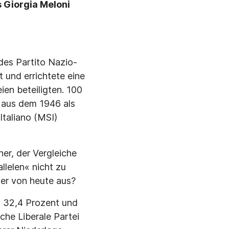
s Giorgia Meloni
des Partito Nazio­
 und errichtete eine
en betei­ligten. 100
ie aus dem 1946 als
taliano (MSI)
er, der Vergleiche
llelen« nicht zu
der von heute aus?
) 32,4 Prozent und
he Libera­le Partei