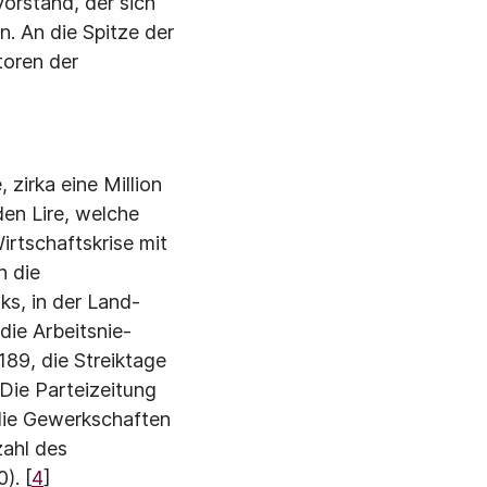
Vorstand, der sich
n. An die Spitze der
toren der
zirka eine Mil­lion
en Lire, wel­che
rtschafts­krise mit
n die
ks, in der Land­
die Arbeitsnie­
89, die Streik­tage
Die Partei­zeitung
ie Ge­werkschaften
zahl des
). [
4
]