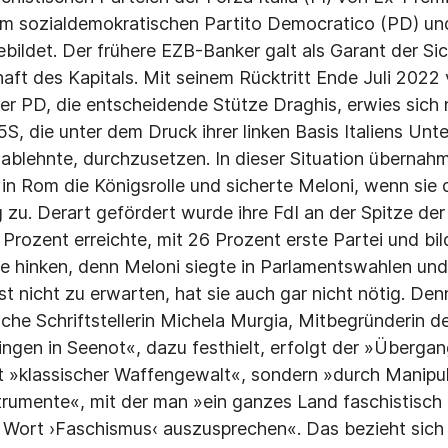
em sozialdemokratischen Partito Democratico (PD) un
ldet. Der frühere EZB-Banker galt als Garant der Si
aft des Kapitals. Mit seinem Rücktritt Ende Juli 2022 
er PD, die entscheidende Stütze Draghis, erwies sich 
S, die unter dem Druck ihrer linken Basis Italiens Unt
 ablehnte, durchzusetzen. In dieser Situation übernahm
s in Rom die Königsrolle und sicherte Meloni, wenn sie
 zu. Derart gefördert wurde ihre FdI an der Spitze der
 Prozent erreichte, mit 26 Prozent erste Partei und bil
che hinken, denn Meloni siegte in Parlamentswahlen und
ist nicht zu erwarten, hat sie auch gar nicht nötig. Den
che Schriftstellerin Michela Murgia, Mitbegründerin der
ingen in Seenot«, dazu festhielt, erfolgt der »Überg
t »klassischer Waffengewalt«, sondern »durch Mani­pul
trumente«, mit der man »ein ganzes Land faschistisc
 Wort ›Faschismus‹ auszusprechen«. Das bezieht sich 