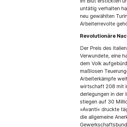
im Blut erstickten u
untätig verhalten h
neu gewählten Turin
Arbeiterrevolte gehö
Revolutionäre Na
Der Preis des italie
Verwundete, eine hal
dem Volk aufgebürde
maßlosen Teuerungen
Arbeiterkämpfe weit
wirtschaft 208 mit 
derlegungen in der I
stiegen auf 30 Milli
»Avanti« druckte tä
die allgemeine Aner
Gewerkschaftsbundes