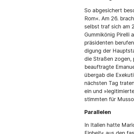
So abgesichert bes
Rom«. Am 26. brache
selbst traf sich am 
Gummikönig Pirelli a
präsidenten berufen
digung der Hauptsta
die Straßen zogen, 
beauftragte Emanue
übergab die Exekuti
nächsten Tag traten 
ein und »legitimier
stimmten für Mussol
Parallelen
In Italien hatte Ma
Einheit« aus den fas