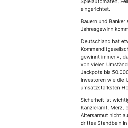
Spielautomaten, »e
eingerichtet.
Bauern und Banker s
Jahresgewinn komme
Deutschland hat etw
Kommanditgesellscha
gewinnt immer!«, das
von vielen Umstände
Jackpots bis 50.000
Investoren wie die 
umsatzstärksten Hot
Sicherheit ist wicht
Kanzleramt, Merz, e
Altersarmut nicht a
drittes Standbein i