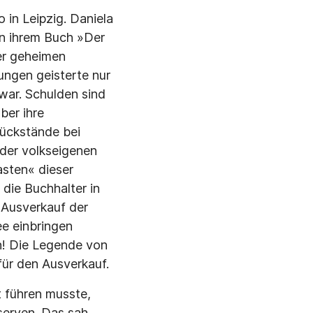
in Leipzig. Daniela
in ihrem Buch »Der
der geheimen
ungen geisterte nur
war. Schulden sind
ber ihre
Rückstände bei
der volkseigenen
asten« dieser
die Buchhalter in
 Ausverkauf der
e einbringen
on! Die Legende von
für den Ausverkauf.
 führen musste,
serven. Das sah