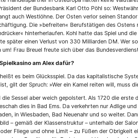
Präsident der Bundesbank Karl Otto Pöhl so: Westwähr
angt auch Westlöhne. Der Osten verlor seinen Standor
häftigung. Die »befreiten« Berufstätigen des Ostens
drücker« hinterherlaufen. Kohl hatte das Spiel und d
e später einen Verlust von 330 Milliarden DM. Wer s
ch um! Frau Breuel freute sich über das Bundesverdiens
Spielkasino am Alex dafür?
 heißt es beim Glücksspiel. Da das kapitalistische Sys
st, gilt der Spruch: »Wer ein Kamel reiten will, muss 
d die Sessel aber weich gepolstert. Als 1720 die erste
schah dies in Bad Ems. Da verkehrten nur Adlige und
Baden, in Wiesbaden, Bad Neuenahr und so weiter. Da
ild – gemäß der Klassenstruktur – unterhalb der Salo
oder Fliege und ohne Limit – zu Füßen der Obrigkeit ei