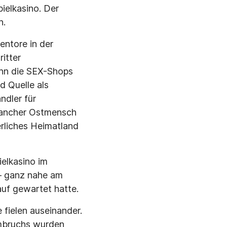
ielkasino. Der
n.
entore in der
itter
ann die SEX-Shops
d Quelle als
ndler für
mancher Ostmensch
erliches Heimatland
ielkasino im
 – ganz nahe am
uf gewartet hatte.
 fielen auseinander.
Umbruchs wurden