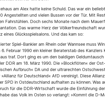
ehaus am Alex hatte keine Schuld. Das war ein beliebt
00 Angestellten und vielen Bussen vor der Tür. Mit Rest
len Fahrstühlen. Doch sechs Monate nach dem Mauerfa
lantation. Das warme Herz der Völkerfreundschaft wu
z eines Glücksspielsalons. Und das kam so:
rmierter Spiel-Bankier am Rhein oder Wannsee muss W
 6. Februar 1990 ein kleiner Beraterstab des Kanzlers 
aus traf. Dort ging es um den baldigen Geldumtausch
r DDR am 18. März 1990. Die »Blockflöten« der Ost
schen Aufbruch« DA und der ultrarechten Ostschwest
»Allianz für Deutschland« AfD vereinigt. Diese Allianz
er SPD in Ostdeutschland aufhalten zu können. Was au
ruch für die DDR-Wirtschaft wurde die Einführung de
 habe das Volk im Osten so verlangt: »Kommt die D-Mar