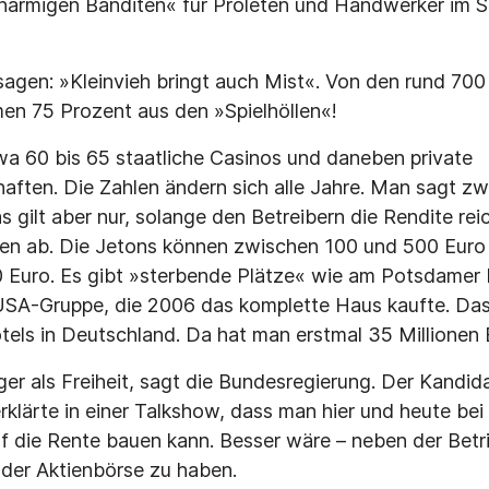
inarmigen Banditen« für Proleten und Handwerker im 
agen: »Kleinvieh bringt auch Mist«. Von den rund 700 
n 75 Prozent aus den »Spielhöllen«!
a 60 bis 65 staatliche Casinos und daneben private
ften. Die Zahlen ändern sich alle Jahre. Man sagt z
 gilt aber nur, solange den Betreibern die Rendite rei
n ab. Die Jetons können zwischen 100 und 500 Euro l
 Euro. Es gibt »sterbende Plätze« wie am Potsdamer P
USA-Gruppe, die 2006 das komplette Haus kaufte. Das
els in Deutschland. Da hat man erstmal 35 Millionen E
iger als Freiheit, sagt die Bundesregierung. Der Kandid
rklärte in einer Talkshow, dass man hier und heute be
uf die Rente bauen kann. Besser wäre – neben der Betri
n der Aktienbörse zu haben.