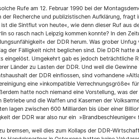
solche Rufe am 12. Februar 1990 bei der Montagsdemo 
n der Recherche und publizistischen Aufklärung, fragt 
ist die Sintflut von heute«, wie denn dieser Ruf aus 
lin so rasch nach Leipzig kommen konnte? In den Zeit
hlungsunfähigkeit« der DDR herum. Was grober Unfug 
g der Fälligkeit nicht beglichen sind. Die DDR hatte a
ts eingelöst. Umgekehrt gab es jedoch beträchtliche 
rer Länder zu Lasten der DDR. Und weil die Gewinne 
atshaushalt der DDR einflossen, sind vorhandene »Altl
ereinigung eine »inkompatible Verrechnungsgröße« für 
erdem hatte noch niemand eine Vorstellung, was der
n Betriebe und die Waffen und Kasernen der Volksarme
en lagen zwischen 600 Milliarden bis über einer Billi
keit der DDR war also nur ein »Brandbeschleuniger« 
zu bremsen, weil dies zum Kollaps der DDR-Wirtschaft
te Handelspartner in Osteuropa hatten keine Valutare