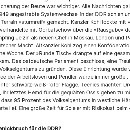
icherung der Beute war wichtiger. Alle Nachrichten gal
1949 angestrebte Systemwechsel in der DDR schien un
 Terrain »sturmreif« gemacht. Kanzler Kohl lockte mit
verhandelte mit Gorbatschow über die »Rausgabe« d
mpfing Jelzin als neuen Chef in Moskau. London und P
tscher Macht. Altkanzler Kohl zog einen Konföderatio
eine Woche. Der »Runde Tisch« drängte auf eine gesa
 kam. Das ostdeutsche Parlament beschloss, eine Treu
Volkseigentums zu gründen. Diese Einrichtung wurde 
mee der Arbeitslosen und Pendler wurde immer größer.
 unter schwarz-weiß-roter Flagge. Teenies machten Dr
, ihr letztes Hemd für die gequälten Ossis geben zu m
, dass 95 Prozent des Volkseigentums in westliche Hän
e lief. Eine große Zeit für Spieler mit Risikolust bei
nickbruch für die DDR?