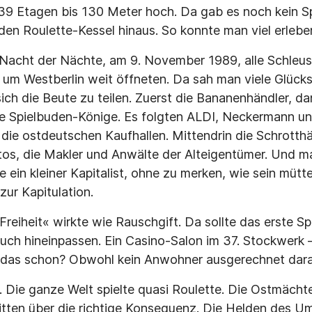
f 39 Etagen bis 130 Meter hoch. Da gab es noch kein Sp
 den Roulette-Kessel hinaus. So konnte man viel erlebe
r Nacht der Nächte, am 9. November 1989, alle Schleus
m Westberlin weit öffneten. Da sah man viele Glücksr
ich die Beute zu teilen. Zuerst die Bananenhändler, d
ie Spielbuden-Könige. Es folgten ALDI, Neckermann un
e ostdeutschen Kaufhallen. Mittendrin die Schrotthä
os, die Makler und Anwälte der Alteigentümer. Und 
e ein kleiner Kapitalist, ohne zu merken, wie sein mütt
ur Kapitulation.
 Freiheit« wirkte wie Rauschgift. Da sollte das erste Sp
auch hineinpassen. Ein Casino-Salon im 37. Stockwerk
 das schon? Obwohl kein Anwohner ausgerechnet dara
r. Die ganze Welt spielte quasi Roulette. Die Ostmächte
itten über die richtige Konsequenz. Die Helden des 