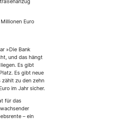
Straßenanzug
Millionen Euro
war »Die Bank
cht, und das hängt
iegen. Es gibt
latz. Es gibt neue
 zählt zu den zehn
uro im Jahr sicher.
at für das
i wachsender
ebsrente – ein