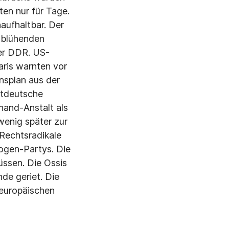
ten nur für Tage.
aufhaltbar. Der
 »blühenden
er DDR. US-
aris warnten vor
nsplan aus der
mtdeutsche
hand-Anstalt als
wenig später zur
 Rechtsradikale
ogen-Partys. Die
üssen. Die Ossis
de geriet. Die
m europäischen