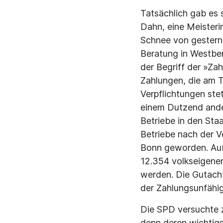
Tatsächlich gab es 
Dahn, eine Meisteri
Schnee von gestern 
Beratung in Westber
der Begriff der »Za
Zahlungen, die am Ta
Verpflichtungen ste
einem Dutzend ande
Betriebe in den Sta
Betriebe nach der V
Bonn geworden. Auß
12.354 volkseigene
werden. Die Gutacht
der Zahlungsunfähig
Die SPD versuchte 
denn deren wichtigs