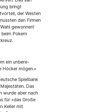
ung bringt
tvorteil, der Westen
 mussten den Firmen
ie Wahl gewonnen!
o beim Pokern
tkreuz.
tem ein unbere­
die Höcker mögen.«
 deutsche Spielbank
 Majestäten. Das
nn wurde aber nach
ns für »das Große
n Keller mit