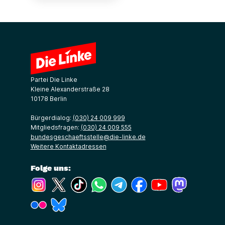
Partei Die Linke
Kleine Alexanderstraße 28
10178 Berlin
Bürgerdialog:
(030) 24 009 999
Mitgliedsfragen:
(030) 24 009 555
bundesgeschaeftsstelle@die-linke.de
Weitere Kontaktadressen
Folge uns:
(Link öffnet ein neues Fenster)
(Link öffnet ein neues Fenster)
(Link öffnet ein neues Fenster)
(Link öffnet ein neues Fenster)
(Link öffnet ein neues Fenster)
(Link öffnet ein neues Fe
(Link öffnet ein n
(Link öffne
(Link öffnet ein neues Fenster)
(Link öffnet ein neues Fenster)