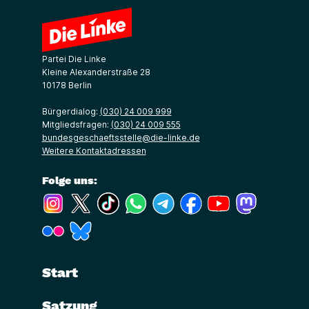
Partei Die Linke
Kleine Alexanderstraße 28
10178 Berlin
Bürgerdialog:
(030) 24 009 999
Mitgliedsfragen:
(030) 24 009 555
bundesgeschaeftsstelle@die-linke.de
Weitere Kontaktadressen
Folge uns:
(Link öffnet ein neues Fenster)
(Link öffnet ein neues Fenster)
(Link öffnet ein neues Fenster)
(Link öffnet ein neues Fenster)
(Link öffnet ein neues Fenster)
(Link öffnet ein neues Fe
(Link öffnet ein n
(Link öffne
(Link öffnet ein neues Fenster)
(Link öffnet ein neues Fenster)
Start
Satzung