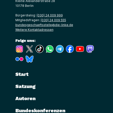
Kleine Alexanderstraße 28
10178 Berlin
Bürgerdialog:
(030) 24 009 999
Mitgliedsfragen:
(030) 24 009 555
bundesgeschaeftsstelle@die-linke.de
Weitere Kontaktadressen
Folge uns:
(Link öffnet ein neues Fenster)
(Link öffnet ein neues Fenster)
(Link öffnet ein neues Fenster)
(Link öffnet ein neues Fenster)
(Link öffnet ein neues Fenster)
(Link öffnet ein neues Fe
(Link öffnet ein n
(Link öffne
(Link öffnet ein neues Fenster)
(Link öffnet ein neues Fenster)
Start
Satzung
Autoren
Bundeskonferenzen