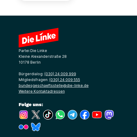
Partei Die Linke
Kleine Alexanderstraße 28
10178 Berlin
Bürgerdialog:
(030) 24 009 999
Mitgliedsfragen:
(030) 24 009 555
bundesgeschaeftsstelle@die-linke.de
Weitere Kontaktadressen
Folge uns:
(Link öffnet ein neues Fenster)
(Link öffnet ein neues Fenster)
(Link öffnet ein neues Fenster)
(Link öffnet ein neues Fenster)
(Link öffnet ein neues Fenster)
(Link öffnet ein neues Fe
(Link öffnet ein n
(Link öffne
(Link öffnet ein neues Fenster)
(Link öffnet ein neues Fenster)