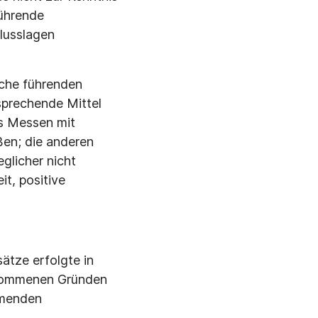
führende
lusslagen
lche führenden
sprechende Mittel
as Messen mit
ßen; die anderen
glicher nicht
t, positive
ätze erfolgte in
enommenen Gründen
ommenden