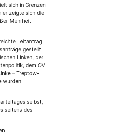
ielt sich in Grenzen
hier zeigte sich die
oßer Mehrheit
eichte Leitantrag
santräge gestellt
tischen Linken, der
tenpolitik, dem OV
Linke – Treptow-
ge wurden
rteitages selbst,
s seitens des
en,