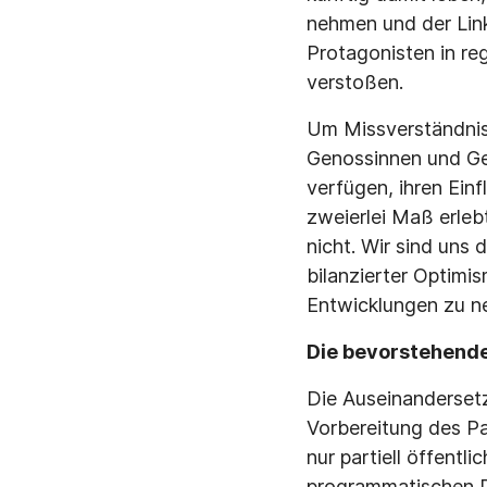
nehmen und der Link
Protagonisten in r
verstoßen.
Um Missverständniss
Genossinnen und Gen
verfügen, ihren Ein
zweierlei Maß erleb
nicht. Wir sind uns 
bilanzierter Optimi
Entwicklungen zu ne
Die bevorstehend
Die Auseinandersetz
Vorbereitung des P
nur partiell öffent
programmatischen D