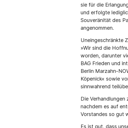
sie für die Erlangun
und erfolgte lediglic
Souveränität des Pa
angenommen.
Uneingeschränkte Zu
»Wir sind die Hoffn
worden, darunter vie
BAG Frieden und int
Berlin Marzahn-NOW
Köpenick« sowie von
sinnwahrend teilüb
Die Verhandlungen z
nachdem es auf ent
Vorstandes so gut 
Es ist gut, dass un