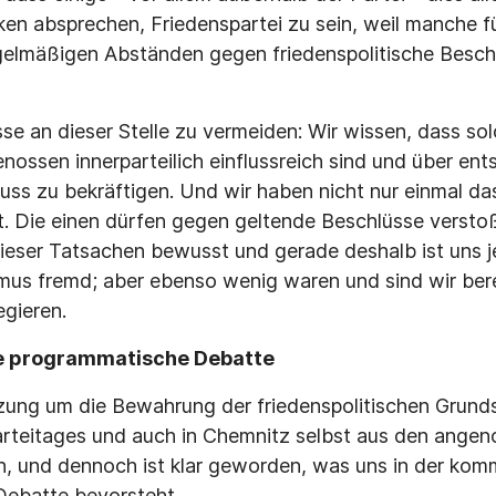
en absprechen, Friedenspartei zu sein, weil manche 
egelmäßigen Abständen gegen friedenspolitische Besch
e an dieser Stelle zu vermeiden: Wir wissen, dass so
ossen innerparteilich einflussreich sind und über ent
fluss zu bekräftigen. Und wir haben nicht nur einmal d
t. Die einen dürfen gegen geltende Beschlüsse versto
dieser Tatsachen bewusst und gerade deshalb ist uns je
smus fremd; aber ebenso wenig waren und sind wir berei
gieren.
e programmatische Debatte
ung um die Bewahrung der friedenspolitischen Grunds
arteitages und auch in Chemnitz selbst aus den ang
lich, und dennoch ist klar geworden, was uns in der k
ebatte bevorsteht.