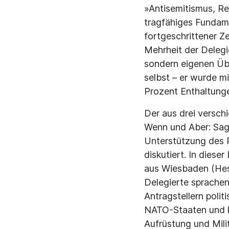
»Antisemitismus, R
tragfähiges Fundame
fortgeschrittener Z
Mehrheit der Delegi
sondern eigenen Üb
selbst – er wurde 
Prozent Enthaltunge
Der aus drei versc
Wenn und Aber: Sage
Unterstützung des 
diskutiert. In diese
aus Wiesbaden (Hess
Delegierte sprachen
Antragstellern polit
NATO-Staaten und k
Aufrüstung und Milit