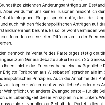
n Grundsätze zielenden Änderungsanträge zum Bestandt
. Aber wir dürfen uns keinen Illusionen hinsichtlich d
ebatte hingeben. Einiges spricht dafür, dass der Umg
nd auch mit den friedenspolitischen Anträgen auf du
tandsmehrheit beruhte. Es sollte wohl vermieden werd
 existierenden essenziellen Differenzen in der Frieden
erden.
en dennoch im Verlaufe des Parteitages stetig deutl
 angesetzten Generaldebatte äußerten sich 25 Genoss
n ihnen spielte das Friedensthema eine maßgebliche Ro
 Brigitte Forßbohm aus Wiesbaden) sprachen alle im S
iedenspolitischen Prinzipien. Auch die Annahme des An
aza stoppen – Völkerrecht verwirklichen!« oder des 
r Wehrpflicht und anderer Zwangsdienste – für die S
n der Lebendigkeit dieser Prinzipien in der Linken. W
 dass einige – vor allem außerhalb der Partei – dies all