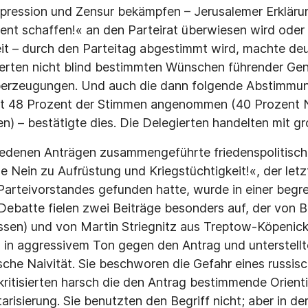
epression und Zensur bekämpfen – Jerusalemer Erklär
nt schaffen!« an den Parteirat überwiesen wird oder 
eit – durch den Parteitag abgestimmt wird, machte deut
erten nicht blind bestimmten Wünschen führender Gen
erzeugungen. Und auch die dann folgende Abstimmun
mit 48 Prozent der Stimmen angenommen (40 Prozent 
n) – bestätigte dies. Die Delegierten handelten mit gr
hiedenen Anträgen zusammengeführte friedenspolitisc
 Nein zu Aufrüstung und Kriegstüchtigkeit!«, der letzt
Parteivorstandes gefunden hatte, wurde in einer beg
r Debatte fielen zwei Beiträge besonders auf, der von 
en) und von Martin Striegnitz aus Treptow-Köpenick (
 in aggressivem Ton gegen den Antrag und unterstell
ische Naivität. Sie beschworen die Gefahr eines russis
ritisierten harsch die den Antrag bestimmende Orient
arisierung. Sie benutzten den Begriff nicht; aber in de