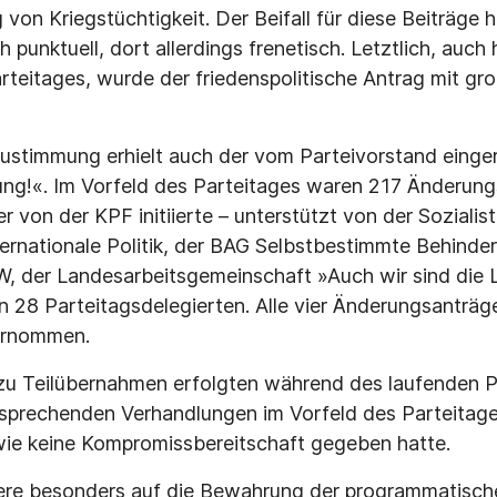
g von Kriegstüchtigkeit. Der Beifall für diese Beiträge h
h punktuell, dort allerdings frenetisch. Letztlich, auch 
rteitages, wurde der friedenspolitische Antrag mit gr
stimmung erhielt auch der vom Parteivorstand einger
ung!«. Im Vorfeld des Parteitages waren 217 Änderung
r von der KPF initiierte – unterstützt von der Sozialis
ernationale Politik, der BAG Selbstbestimmte Behinder
, der Landesarbeitsgemeinschaft »Auch wir sind die 
 28 Parteitagsdelegierten. Alle vier Änderungsanträ
ernommen.
u Teilübernahmen erfolgten während des laufenden Pa
sprechenden Verhandlungen im Vorfeld des Parteitage
wie keine Kompromissbereitschaft gegeben hatte.
sere besonders auf die Bewahrung der programmatisch