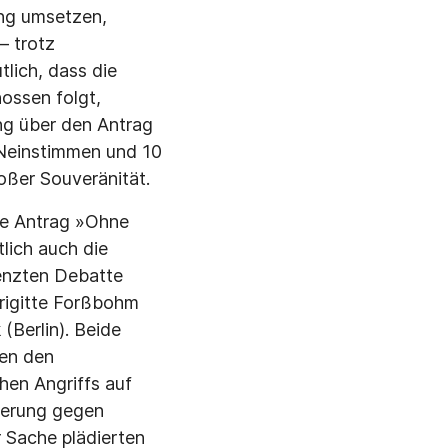
ung umsetzen,
– trotz
lich, dass die
ossen folgt,
g über den Antrag
Neinstimmen und 10
oßer Souveränität.
he Antrag »Ohne
lich auch die
renzten Debatte
Brigitte Forßbohm
Berlin). Beide
ten den
chen Angriffs auf
ierung gegen
r Sache plädierten