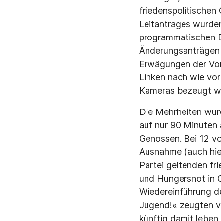
friedenspolitische
Leitantrages wurden
programmatischen D
Änderungsanträgen u
Erwägungen der Vors
Linken nach wie vor
Kameras bezeugt w
Die Mehrheiten wurd
auf nur 90 Minuten
Genossen. Bei 12 vo
Ausnahme (auch hier
Partei geltenden fr
und Hungersnot in G
Wiedereinführung de
Jugend!« zeugten vo
künftig damit leben,