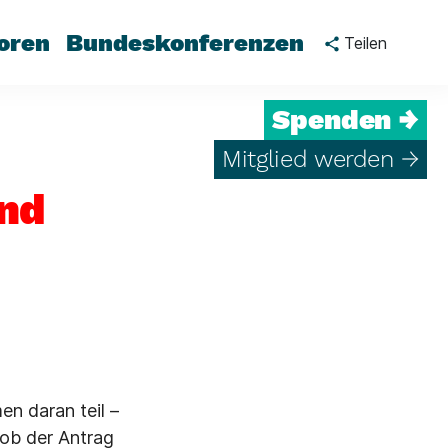
oren
Bundeskonferenzen
Teilen
Spenden →
Mitglied werden →
und
n daran teil –
 ob der Antrag