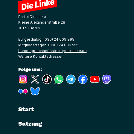
Partei Die Linke
Kleine Alexanderstraße 28
10178 Berlin
Bürgerdialog:
(030) 24 009 999
Mitgliedsfragen:
(030) 24 009 555
bundesgeschaeftsstelle@die-linke.de
Weitere Kontaktadressen
Folge uns:
(Link öffnet ein neues Fenster)
(Link öffnet ein neues Fenster)
(Link öffnet ein neues Fenster)
(Link öffnet ein neues Fenster)
(Link öffnet ein neues Fenster)
(Link öffnet ein neues Fe
(Link öffnet ein n
(Link öffne
(Link öffnet ein neues Fenster)
(Link öffnet ein neues Fenster)
Start
Satzung