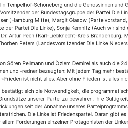
rlin Tempelhof-Schöneberg und die Genossinnen und 
Vorsitzender der Bundestagsgruppe der Partei Die Lin
aser (Hamburg Mitte), Margit Glasow (Parteivorstand,
e der Partei Die Linke), Sonja Kemnitz (Auch wir sind d
Dr. Artur Pech (Karl-Liebknecht-Kreis Brandenburg, M
Thorben Peters (Landesvorsitzender Die Linke Nieders
on Sören Pellmann und Özlem Demirel als auch die 24
nen und -redner bezeugten: Mit jedem Tag mehr bestä
»Frieden ist nicht alles. Aber ohne Frieden ist alles nic
bestätigt sich die Notwendigkeit, die programmatisc
Grundsätze unserer Partei zu bewahren. Ihre Gültigkeit
icklungen seit der Annahme unseres Parteiprogramms 
terstrichen. Die Linke ist Friedenspartei. Daran gibt es
r allem Forderungen einzelner Protagonisten der Linke