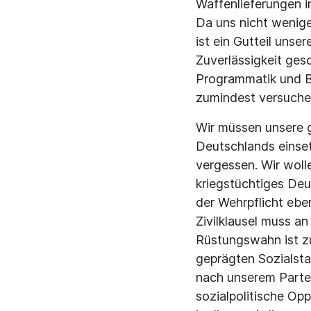
Waffenlieferungen in
Da uns nicht wenige
ist ein Gutteil unse
Zuverlässigkeit ges
Programmatik und B
zumindest versuchen
Wir müssen unsere g
Deutschlands einset
vergessen. Wir woll
kriegstüchtiges Deu
der Wehrpflicht ebe
Zivilklausel muss a
Rüstungswahn ist zu
geprägten Sozialsta
nach unserem Partei
sozialpolitische Opp