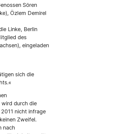
Genossen Sören
ke), Özlem Demirel
ie Linke, Berlin
itglied des
achsen), eingeladen
tigen sich die
hts.«
hen
 wird durch die
2011 nicht infrage
 keinen Zweifel.
n nach