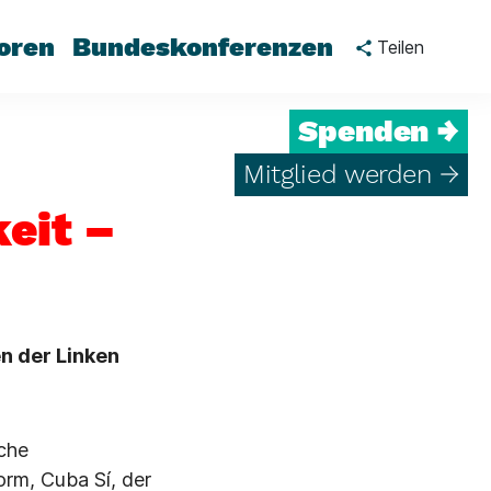
oren
Bundeskonferenzen
Teilen
Spenden →
Mitglied werden →
eit –
n der Linken
che
orm, Cuba Sí, der