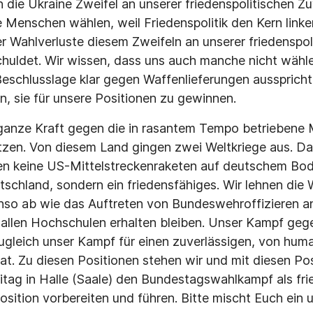
 die Ukraine Zweifel an unserer friedenspolitischen Zu
 Menschen wählen, weil Friedenspolitik den Kern linker
rer Wahlverluste diesem Zweifeln an unserer friedenspol
chuldet. Wir wissen, dass uns auch manche nicht wähle
eschlusslage klar gegen Waffenlieferungen ausspricht
, sie für unsere Positionen zu gewinnen.
anze Kraft gegen die in rasantem Tempo betriebene Mi
zen. Von diesem Land gingen zwei Weltkriege aus. Da
en keine US-Mittelstreckenraketen auf deutschem Bode
tschland, sondern ein friedensfähiges. Wir lehnen die
nso ab wie das Auftreten von Bundeswehroffizieren an
n allen Hochschulen erhalten bleiben. Unser Kampf geg
gleich unser Kampf für einen zuverlässigen, von hum
at. Zu diesen Positionen stehen wir und mit diesen Pos
tag in Halle (Saale) den Bundestagswahlkampf als fr
osition vorbereiten und führen. Bitte mischt Euch ein 