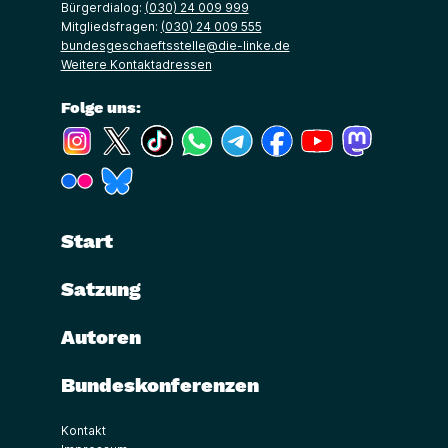
Bürgerdialog:
(030) 24 009 999
Mitgliedsfragen:
(030) 24 009 555
bundesgeschaeftsstelle@die-linke.de
Weitere Kontaktadressen
Folge uns:
(Link öffnet ein neues Fenster)
(Link öffnet ein neues Fenster)
(Link öffnet ein neues Fenster)
(Link öffnet ein neues Fenster)
(Link öffnet ein neues Fenster)
(Link öffnet ein neues Fe
(Link öffnet ein n
(Link öffne
(Link öffnet ein neues Fenster)
(Link öffnet ein neues Fenster)
Start
Satzung
Autoren
Bundeskonferenzen
Kontakt