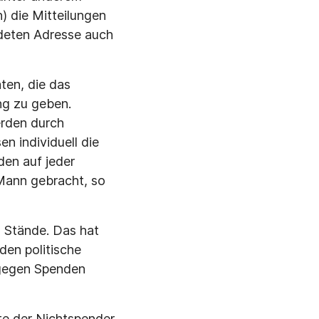
) die Mitteilungen
ndeten Adresse auch
ten, die das
ng zu geben.
erden durch
n individuell die
den auf jeder
 Mann gebracht, so
s Stände. Das hat
en politische
 gegen Spenden
e der Nichtspender.