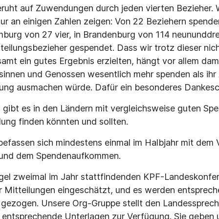
uht auf Zuwendungen durch jeden vierten Bezieher. W
 nur an einigen Zahlen zeigen: Von 22 Beziehern spende
amburg von 27 vier, in Brandenburg von 114 neununddrei
tteilungsbezieher gespendet. Dass wir trotz dieser nic
amt ein gutes Ergebnis erzielten, hängt vor allem da
innen und Genossen wesentlich mehr spenden als ihr A
erung ausmachen würde. Dafür ein besonderes Dankes
gibt es in den Ländern mit vergleichsweise guten Sp
ung finden könnten und sollten.
 befassen sich mindestens einmal im Halbjahr mit dem
n und dem Spendenaufkommen.
egel zweimal im Jahr stattfindenden KPF-Landeskonfe
er Mitteilungen eingeschätzt, und es werden entsprec
 gezogen. Unsere Org-Gruppe stellt den Landessprech
entsprechende Unterlagen zur Verfügung. Sie geben 