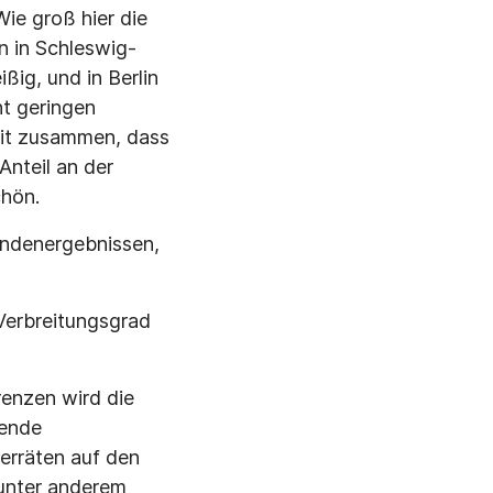
ie groß hier die
n in Schleswig-
ßig, und in Berlin
ht geringen
mit zusammen, dass
nteil an der
chön.
endenergebnissen,
 Verbreitungsgrad
renzen wird die
hende
erräten auf den
unter anderem