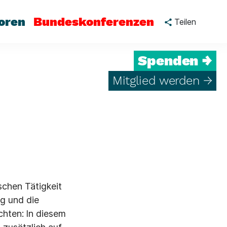
oren
Bundeskonferenzen
Teilen
Spenden →
Mitglied werden →
schen Tätigkeit
ng und die
hten: ln diesem