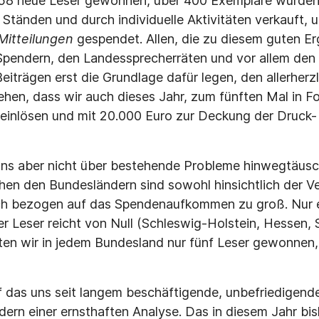
 58 neue Leser gewonnen, über 400 Exemplare wurden 
 Ständen und durch individuelle Aktivitäten verkauft, 
Mitteilungen
gespendet. Allen, die zu diesem guten Er
pendern, den Landessprecherräten und vor allem den 
 Beiträgen erst die Grundlage dafür legen, den allerherz
en, dass wir auch dieses Jahr, zum fünften Mal in Fo
 einlösen und mit 20.000 Euro zur Deckung der Druck
uns aber nicht über bestehende Probleme hinwegtäusc
en den Bundesländern sind sowohl hinsichtlich der Ve
uch bezogen auf das Spendenaufkommen zu groß. Nur 
 Leser reicht von Null (Schleswig-Holstein, Hessen, S
ten wir in jedem Bundesland nur fünf Leser gewonnen
das uns seit langem beschäftigende, unbefriedigende
ern einer ernsthaften Analyse. Das in diesem Jahr bis