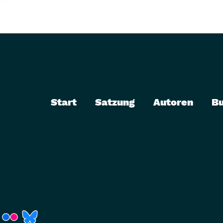
Start
Satzung
Autoren
B
r)
Fenster)
neues Fenster)
t ein neues Fenster)
 öffnet ein neues Fenster)
(Link öffnet ein neues Fenster)
(Link öffnet ein neues Fenster)
(Link öffnet ein neues Fenster)