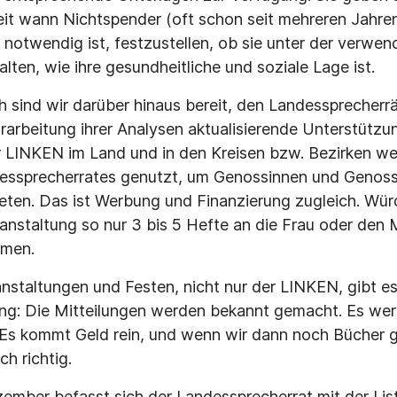
eit wann Nichtspender (oft schon seit mehreren Jahren
notwendig ist, festzustellen, ob sie unter der verwe
alten, wie ihre gesundheitliche und soziale Lage ist.
h sind wir darüber hinaus bereit, den Landessprecherrä
rarbeitung ihrer Analysen aktualisierende Unterstützu
r LINKEN im Land und in den Kreisen bzw. Bezirken w
essprecherrates genutzt, um Genossinnen und Genosse
eten. Das ist Werbung und Finanzierung zugleich. Wür
nstaltung so nur 3 bis 5 Hefte an die Frau oder den
mmen.
anstaltungen und Festen, nicht nur der LINKEN, gibt e
ng: Die Mitteilungen werden bekannt gemacht. Es werd
 Es kommt Geld rein, und wenn wir dann noch Bücher
ch richtig.
mber befasst sich der Landessprecherrat mit der List