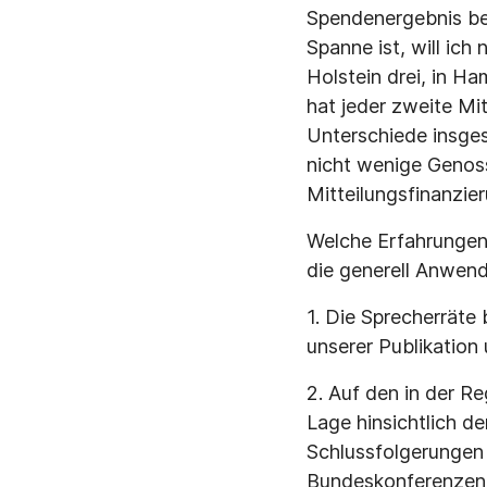
Spendenergebnis ber
Spanne ist, will ich
Holstein drei, in H
hat jeder zweite Mi
Unterschiede insges
nicht wenige Genoss
Mitteilungsfinanzi
Welche Erfahrungen 
die generell Anwend
1. Die Sprecherräte
unserer Publikatio
2. Auf den in der R
Lage hinsichtlich d
Schlussfolgerungen
Bundeskonferenzen 