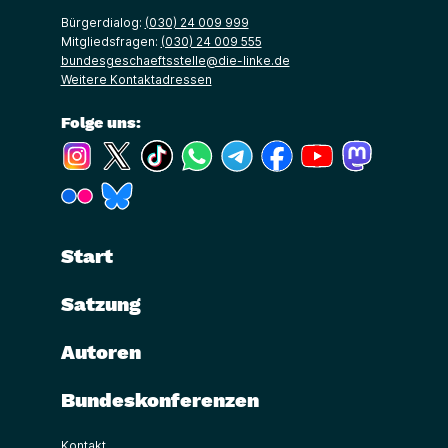
Bürgerdialog:
(030) 24 009 999
Mitgliedsfragen:
(030) 24 009 555
bundesgeschaeftsstelle@die-linke.de
Weitere Kontaktadressen
Folge uns:
(Link öffnet ein neues Fenster)
(Link öffnet ein neues Fenster)
(Link öffnet ein neues Fenster)
(Link öffnet ein neues Fenster)
(Link öffnet ein neues Fenster)
(Link öffnet ein neues Fe
(Link öffnet ein n
(Link öffne
(Link öffnet ein neues Fenster)
(Link öffnet ein neues Fenster)
Start
Satzung
Autoren
Bundeskonferenzen
Kontakt