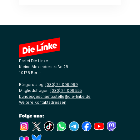
Partei Die Linke
Kleine Alexanderstraße 28
10178 Berlin
Bürgerdialog:
(030) 24 009 999
Mitgliedsfragen:
(030) 24 009 555
bundesgeschaeftsstelle@die-linke.de
Weitere Kontaktadressen
Folge uns:
(Link öffnet ein neues Fenster)
(Link öffnet ein neues Fenster)
(Link öffnet ein neues Fenster)
(Link öffnet ein neues Fenster)
(Link öffnet ein neues Fenster)
(Link öffnet ein neues Fe
(Link öffnet ein n
(Link öffne
(Link öffnet ein neues Fenster)
(Link öffnet ein neues Fenster)